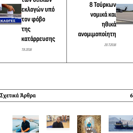
8 Τούρκων
εκλογών υπό
νομικά και
τον φόβο
ηθικά
της
ανομιμοποίητη
κατάρρευσης
20.7.2016
7.8.2016
Σχετικά Άρθρα
6