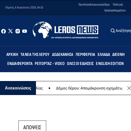
Ταυτότητα
Επικοινωνία
Όροι
Πολιτική
Πέμπτη, 6 Αυγούστου 2026, 04:53
Χρήσης
Απορρήτου
Αναζήτησ
ΑΡΧΙΚΉ
ΤΑ ΝΈΑ ΤΗΣ ΛΈΡΟΥ
ΔΩΔΕΚΆΝΗΣΑ
ΠΕΡΙΦΈΡΕΙΑ
ΕΛΛΆΔΑ
ΔΙΕΘΝΉ
ΕΝΔΙΑΦΈΡΟΝΤΑ
ΡΕΠΟΡΤΆΖ - VIDEO
ΌΛΕΣ ΟΙ ΕΙΔΉΣΕΙΣ
ENGLISH EDITION
 ετήσιας συναυλίας
Δήμος Λέρου: Απομάκρυνση οχημάτων και σκα
Ανακοινώσεις
ΑΠΟΨΕΙΣ