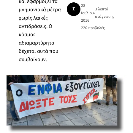
και εφαρμόζει τα
28
Σ
μνημονιακά μέτρα
3 λεπτά
Ιουλίου
•
ανάγνωσης
χωρίς λαϊκές
2016
αντιδράσεις. Ο
220
προβολές
κόσμος
αδιαμαρτύρητα
δέχεται αυτά που
συμβαίνουν.