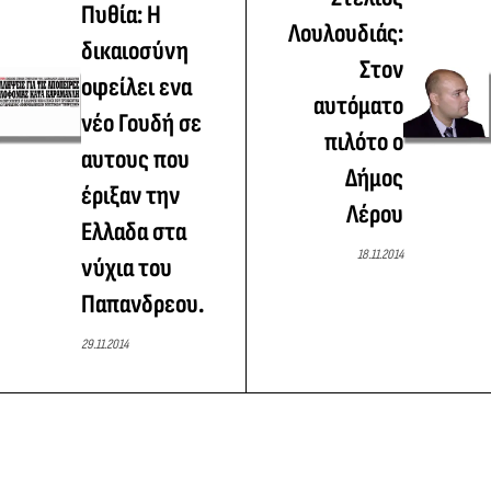
Πυθία: Η
Λουλουδιάς:
δικαιοσύνη
Στον
οφείλει ενα
αυτόματο
νέο Γουδή σε
πιλότο ο
αυτους που
Δήμος
έριξαν την
Λέρου
Ελλαδα στα
18.11.2014
νύχια του
Παπανδρεου.
29.11.2014