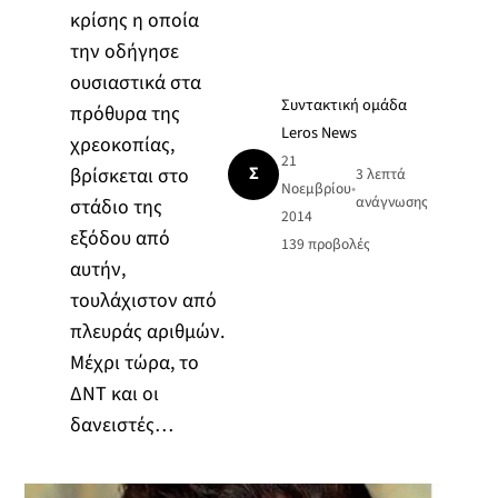
κρίσης η οποία
την οδήγησε
ουσιαστικά στα
Συντακτική ομάδα
πρόθυρα της
Leros News
χρεοκοπίας,
21
Σ
βρίσκεται στο
3 λεπτά
Νοεμβρίου
•
ανάγνωσης
στάδιο της
2014
εξόδου από
139
προβολές
αυτήν,
τουλάχιστον από
πλευράς αριθμών.
Μέχρι τώρα, το
ΔΝΤ και οι
δανειστές…