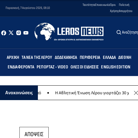
Ταυτότητα
Επικοινωνία
Όροι
Πολιτική
Παρασκευή, 7 Αυγούστου 2026, 08:10
Χρήσης
Απορρήτου
Αναζήτησ
ΑΡΧΙΚΉ
ΤΑ ΝΈΑ ΤΗΣ ΛΈΡΟΥ
ΔΩΔΕΚΆΝΗΣΑ
ΠΕΡΙΦΈΡΕΙΑ
ΕΛΛΆΔΑ
ΔΙΕΘΝΉ
ΕΝΔΙΑΦΈΡΟΝΤΑ
ΡΕΠΟΡΤΆΖ - VIDEO
ΌΛΕΣ ΟΙ ΕΙΔΉΣΕΙΣ
ENGLISH EDITION
λανθρωπικό σκοπό
Η Αθλητική Ένωση Λέρου γιορτάζει 30 χρόνια ισ
Ανακοινώσεις
ΑΠΟΨΕΙΣ