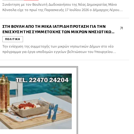
Συνάντηση με τον Βουλευτή Δωδεκανήσου της Νέας Δημοκρατίας Μάνο
Κόνσολα είχε το πρωί της Παρασκευής 17 Ιουλίου 2026 ο Δήμαρχος Λέρου
Τιμόθεος Κωττάκης, στο Δημαρχιακό Μέγαρο, παρουσία συνεργατών του.
ΣΤΗ ΒΟΥΛΉ ΑΠΌ ΤΗ ΜΊΚΑ ΙΑΤΡΊΔΗ ΠΡΌΤΑΣΗ ΓΙΑ ΤΗΝ
ΕΝΊΣΧΥΣΗ ΤΗΣ ΣΥΜΜΕΤΟΧΉΣ ΤΩΝ ΜΙΚΡΏΝ ΝΗΣΙΩΤΙΚΏΝ
ΔΉΜΩΝ ΣΤΟ ΝΈΟ ΠΡΌΓΡΑΜΜΑ ΑΡΔΕΥΤΙΚΏΝ ΈΡΓΩΝ
ΠΟΛΙΤΙΚΗ
Την ενίσχυση της συμμετοχής των μικρών νησιωτικών Δήμων στο νέο
πρόγραμμα για έργα υποδομών εγγείων βελτιώσεων του Υπουργείου
Αγροτικής Ανάπτυξης και Τροφίμων θέτει με κοινοβουλευτική ερώτηση προς
τον αρμόδιο Υπουργό η Βουλευτής Δωδεκανήσου, Μίκα Ιατρίδη.