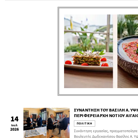
Πολιτικής και Βουλευτής Δωδεκανήσου 
Παππάς, προτείνοντας την ουσιαστική
του Συντάγματος.
ΣΥΝΆΝΤΗΣΗ ΤΟΥ ΒΑΣΊΛΗ Α. Υ
ΠΕΡΙΦΕΡΕΙΆΡΧΗ ΝΟΤΊΟΥ ΑΙΓΑΊ
14
ΓΙΏΡΓΟ ΧΑΤΖΗΜΆΡΚΟ
ΠΟΛΙΤΙΚΗ
Ιουλ
2026
Συνάντηση εργασίας, πραγματοποίησε 
Βουλευτής Δωδεκανήσου Βασίλης Α. Υψ