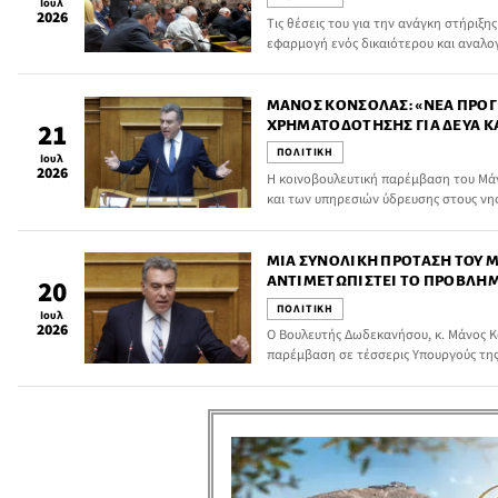
Ιουλ
2026
Τις θέσεις του για την ανάγκη στήριξη
εφαρμογή ενός δικαιότερου και αναλογ
κυρώσεων ανέπτυξε ο τ. Υφυπουργός κ
Δημοκρατίας, Γιάννης Παππάς, κατά τ
Κοινοβουλευτικής Ομάδας της Νέας Δη
ΜΆΝΟΣ ΚΌΝΣΟΛΑΣ: «ΝΈΑ ΠΡΟ
ΧΡΗΜΑΤΟΔΌΤΗΣΗΣ ΓΙΑ ΔΕΥΑ Κ
21
ΝΗΣΙΩΤΙΚΈΣ ΠΕΡΙΟΧΈΣ ΓΙΑ ΈΡΓ
ΠΟΛΙΤΙΚΗ
Ιουλ
2026
Η κοινοβουλευτική παρέμβαση του Μάν
και των υπηρεσιών ύδρευσης στους νη
πρόβλημα λειψυδρίας, οδήγησε σε σημα
προγράμματα για την υλοποίηση έργω
ΜΙΑ ΣΥΝΟΛΙΚΉ ΠΡΌΤΑΣΗ ΤΟΥ 
ΑΝΤΙΜΕΤΩΠΙΣΤΕΊ ΤΟ ΠΡΌΒΛΗ
20
ΠΡΟΣΩΠΙΚΟΎ ΣΤΟΝ ΤΟΥΡΙΣΜΌ
ΠΟΛΙΤΙΚΗ
Ιουλ
2026
Ο Βουλευτής Δωδεκανήσου, κ. Μάνος Κ
παρέμβαση σε τέσσερις Υπουργούς της
σε τρεις κατευθύνσεις προκειμένου να
κενών θέσεων εργασίας στον τουρισμό, 
εστίασης και ψυχαγωγίας.