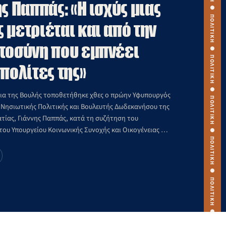
ΠΟΛΙΤΙΚΗ ● ΠΟΛΙΤΙΚΗ ● ΠΟΛΙΤΙΚΗ ● ΠΟΛΙΤΙΚΗ ● ΠΟΛΙΤΙΚΗ ● ΠΟΛΙΤΙΚΗ ● ΠΟΛΙΤΙΚΗ ● ΠΟΛΙΤΙΚΗ ● ΠΟΛΙΤΙΚΗ ● ΠΟΛΙΤΙΚΗ ●
ς Παππάς: «Η ισχύς μιας
 μετριέται και από την
τοσύνη που εμπνέει
 πολίτες της»
ια της Βουλής τοποθετήθηκε χθες ο πρώην Υφυπουργός
ι Νησιωτικής Πολιτικής και Βουλευτής Δωδεκανήσου της
τίας, Γιάννης Παππάς, κατά τη συζήτηση του
του Υπουργείου Κοινωνικής Συνοχής και Οικογένειας με
πικός Βοηθός, Πρώιμη Παρέμβαση και λοιπές
ολιτικές για άτομα με αναπηρία, ρυθμίσεις στεγαστικής
άλλες διατάξεις».