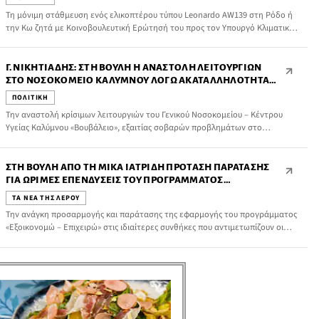
Τη μόνιμη στάθμευση ενός ελικοπτέρου τύπου Leonardo AW139 στη Ρόδο ή
την Κω ζητά με Κοινοβουλευτική Ερώτησή του προς τον Υπουργό Κλιματικής
Κρίσης και Πολιτικής Προστασίας ο Κοσμήτορας της Βουλής και Βουλευτής
Δωδεκανήσου, Βασίλης Α. Υψηλάντης, επιδιώκοντας την ουσιαστική ενίσχυση
της επιχειρησιακής ετοιμότητας της Πολιτικής Προστασίας στον νησιωτικό
Γ. ΝΙΚΗΤΙΆΔΗΣ: ΣΤΗ ΒΟΥΛΉ Η ΑΝΑΣΤΟΛΉ ΛΕΙΤΟΥΡΓΙΏΝ
χώρο του Αιγαίου.
ΣΤΟ ΝΟΣΟΚΟΜΕΊΟ ΚΑΛΎΜΝΟΥ ΛΌΓΩ ΑΚΑΤΑΛΛΗΛΌΤΗΤΑΣ
ΤΟΥ ΝΕΡΟΎ
ΠΟΛΙΤΙΚΗ
Την αναστολή κρίσιμων λειτουργιών του Γενικού Νοσοκομείου – Κέντρου
Υγείας Καλύμνου «Βουβάλειο», εξαιτίας σοβαρών προβλημάτων στο
εσωτερικό δίκτυο ύδρευσης, φέρνει στη Βουλή ο Βουλευτής Δωδεκανήσου, τ.
Υφυπ. Πολιτισμού – Τουρισμού και Υπεύθυνος Κ.Τ.Ε. Ανάπτυξης του ΠΑΣΟΚ
Γιώργος Νικητιάδης, με Ερώτηση που κατέθεσε τη Δευτέρα 20 Ιουλίου 2026
ΣΤΗ ΒΟΥΛΉ ΑΠΌ ΤΗ ΜΊΚΑ ΙΑΤΡΊΔΗ ΠΡΌΤΑΣΗ ΠΑΡΆΤΑΣΗΣ
προς τον Υπουργό Υγείας Άδωνι Γεωργιάδη
ΓΙΑ ΏΡΙΜΕΣ ΕΠΕΝΔΎΣΕΙΣ ΤΟΥ ΠΡΟΓΡΆΜΜΑΤΟΣ
«ΕΞΟΙΚΟΝΟΜΏ – ΕΠΙΧΕΙΡΏ» ΣΤΙΣ ΝΗΣΙΩΤΙΚΈΣ ΠΕΡΙΟΧΈΣ
ΤΑ ΝΕΑ ΤΗΣ ΛΕΡΟΥ
Την ανάγκη προσαρμογής και παράτασης της εφαρμογής του προγράμματος
«Εξοικονομώ – Επιχειρώ» στις ιδιαίτερες συνθήκες που αντιμετωπίζουν οι
νησιωτικές επιχειρήσεις θέτει με κοινοβουλευτική ερώτηση προς τον
Υπουργό Περιβάλλοντος και Ενέργειας και τον Υπουργό Εθνικής Οικονομίας
και Οικονομικών, η Μίκα Ιατρίδη.