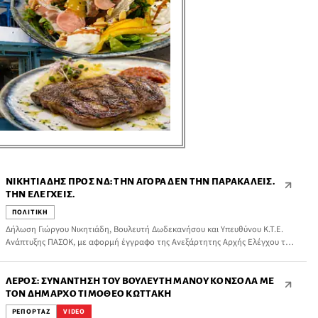
ΝΙΚΗΤΙΆΔΗΣ ΠΡΟΣ ΝΔ: ΤΗΝ ΑΓΟΡΆ ΔΕΝ ΤΗΝ ΠΑΡΑΚΑΛΕΊΣ.
ΤΗΝ ΕΛΈΓΧΕΙΣ.
ΠΟΛΙΤΙΚΗ
Δήλωση Γιώργου Νικητιάδη, Βουλευτή Δωδεκανήσου και Υπευθύνου Κ.Τ.Ε.
Ανάπτυξης ΠΑΣΟΚ, με αφορμή έγγραφο της Ανεξάρτητης Αρχής Ελέγχου της
Αγοράς και Προστασίας του Καταναλωτή προς τους φορείς της αγοράς για
την αποκαλούμενη «Εθνική Πρωτοβουλία μείωσης τιμών»:
ΛΈΡΟΣ: ΣΥΝΆΝΤΗΣΗ ΤΟΥ ΒΟΥΛΕΥΤΉ ΜΆΝΟΥ ΚΌΝΣΟΛΑ ΜΕ
ΤΟΝ ΔΉΜΑΡΧΟ ΤΙΜΌΘΕΟ ΚΩΤΤΆΚΗ
ΡΕΠΟΡΤΑΖ
VIDEO