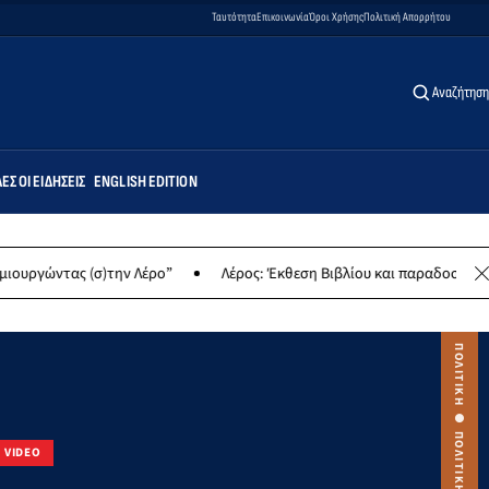
Ταυτότητα
Επικοινωνία
Όροι Χρήσης
Πολιτική Απορρήτου
Αναζήτηση
ΕΣ ΟΙ ΕΙΔΉΣΕΙΣ
ENGLISH EDITION
 Λέρο”
Λέρος: Έκθεση Βιβλίου και παραδοσιακών γλυκών για φιλα
VIDEO