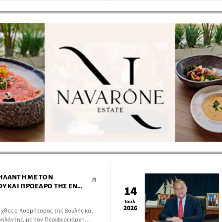
της Νέας Δημοκρατίας, Γιάννης
 αναμόρφωση του άρθρου 101 παρ. 4
ΨΗΛΆΝΤΗ ΜΕ ΤΟΝ
ΟΥ ΚΑΙ ΠΡΌΕΔΡΟ ΤΗΣ ΕΝΠΕ
14
Ιουλ
2026
χθες ο Κοσμήτορας της Βουλής και
ηλάντης, με τον Περιφερειάρχη