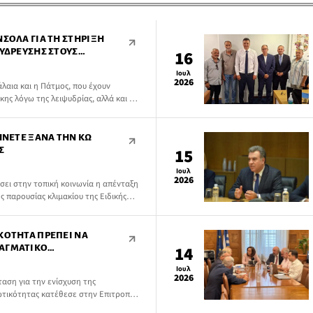
ΝΣΟΛΑ ΓΙΑ ΤΗ ΣΤΉΡΙΞΗ
 ΎΔΡΕΥΣΗΣ ΣΤΟΥΣ
16
Ιουλ
2026
λαια και η Πάτμος, που έχουν
ης λόγω της λειψυδρίας, αλλά και οι
ικών δήμων, είναι στο επίκεντρο μιας
ου Μάνου Κόνσολα προς τους
 και Ναυτιλίας και Νησιωτικής
ΦΉΝΕΤΕ ΞΑΝΆ ΤΗΝ ΚΩ
Σ
15
Ιουλ
2026
σει στην τοπική κοινωνία η απένταξη
 παρουσίας κλιμακίου της Ειδικής
αέριου πυροσβεστικού μέσου, ακόμη
υ κινδύνου πυρκαγιάς, φέρνει στη
ΠΑΣΟΚ, Υπεύθυνος του ΚΤΕ Ανάπτυξης
ΚΌΤΗΤΑ ΠΡΈΠΕΙ ΝΑ
ΤΑΓΜΑΤΙΚΌ
14
 ΤΗ ΣΥΝΤΑΓΜΑΤΙΚΉ
Ιουλ
ΑΣ
2026
αση για την ενίσχυση της
ωτικότητας κατέθεσε στην Επιτροπή
υπουργός Ναυτιλίας και Νησιωτικής