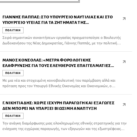
ΓΙΆΝΝΗΣ ΠΑΠΠΆΣ: ΣΤΟ ΥΠΟΥΡΓΕΊΟ ΝΑΥΤΙΛΊΑΣ ΚΑΙ ΣΤΟ
ΥΠΟΥΡΓΕΊΟ ΥΓΕΊΑΣ ΓΙΑ ΤΑ ΖΗΤΉΜΑΤΑ ΤΗΣ
ΝΗΣΙΩΤΙΚΌΤΗΤΑΣ ΚΑΙ ΤΗΣ ΔΗΜΌΣΙΑΣ ΥΓΕΊΑΣ
ΠΟΛΙΤΙΚΗ
Σειρά σημαντικών συναντήσεων εργασίας πραγματοποίησε ο Βουλευτής
Δωδεκανήσου της Νέας Δημοκρατίας, Γιάννης Παππάς, με την πολιτική
ηγεσία των Υπουργείων Ναυτιλίας και Νησιωτικής Πολιτικής και Υγείας, με
επίκεντρο κρίσιμα ζητήματα που αφορούν τη νησιωτικότητα, τις θαλάσσιες
μεταφορές και την ενίσχυση των δομών υγείας στα νησιά της Δωδεκανήσου.
ΜΆΝΟΣ ΚΌΝΣΟΛΑΣ: «ΜΈΤΡΑ ΦΟΡΟΛΟΓΙΚΉΣ
ΕΛΆΦΡΥΝΣΗΣ ΓΙΑ ΤΟΥΣ ΕΛΕΎΘΕΡΟΥΣ ΕΠΑΓΓΕΛΜΑΤΊΕΣ
ΣΤΙΣ ΝΗΣΙΩΤΙΚΈΣ ΠΕΡΙΟΧΈΣ»
ΠΟΛΙΤΙΚΗ
Με μια νέα και στοχευμένη κοινοβουλευτική του παρέμβαση αλλά και
πρόταση προς τον Υπουργό Εθνικής Οικονομίας και Οικονομικών, ο
Βουλευτής Δωδεκανήσου κ. Μάνος Κόνσολας προτείνει συγκεκριμένα μέτρα
φορολογικής ελάφρυνσης για ελεύθερους επαγγελματίες,
αυτοαπασχολούμενους και επιχειρήσεις στις νησιωτικές περιοχές.
Γ. ΝΙΚΗΤΙΆΔΗΣ: ΧΩΡΊΣ ΙΣΧΥΡΉ ΠΑΡΑΓΩΓΉ ΚΑΙ ΕΞΑΓΩΓΈΣ
ΔΕΝ ΜΠΟΡΕΊ ΝΑ ΥΠΆΡΞΕΙ ΒΙΏΣΙΜΗ ΑΝΆΠΤΥΞΗ
ΠΟΛΙΤΙΚΗ
Την ανάγκη διαμόρφωσης μιας ολοκληρωμένης εθνικής στρατηγικής για την
ενίσχυση της εγχώριας παραγωγής, των εξαγωγών και της εξωστρέφειας
υπογράμμισε ο Βουλευτής Δωδεκανήσου του ΠΑΣΟΚ και Υπεύθυνος ΚΤΕ