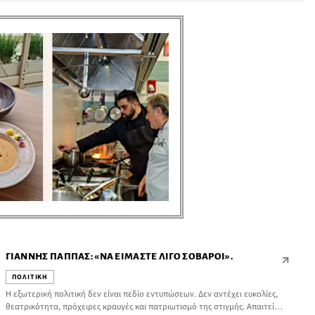
Ανάπτυξης Γιώργος Νικητιάδης, μετά τη συνάντηση αντιπροσωπείας του
ΠΑΣΟΚ με το προεδρείο του Πανελλήνιου Συνδέσμου Εξαγωγέων.
ΓΙΆΝΝΗΣ ΠΑΠΠΆΣ: «ΝΑ ΕΊΜΑΣΤΕ ΛΊΓΟ ΣΟΒΑΡΟΊ».
ΠΟΛΙΤΙΚΗ
Η εξωτερική πολιτική δεν είναι πεδίο εντυπώσεων. Δεν αντέχει ευκολίες,
θεατρικότητα, πρόχειρες κραυγές και πατριωτισμό της στιγμής. Απαιτεί