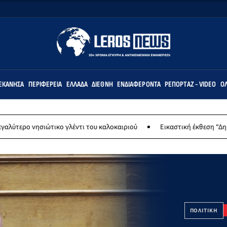
ΕΚΆΝΗΣΑ
ΠΕΡΙΦΈΡΕΙΑ
ΕΛΛΆΔΑ
ΔΙΕΘΝΉ
ΕΝΔΙΑΦΈΡΟΝΤΑ
ΡΕΠΟΡΤΆΖ - VIDEO
ΌΛ
ο γλέντι του καλοκαιριού
Εικαστική έκθεση “Δημιουργώντας (σ)την
ΠΟΛΙΤΙΚΗ