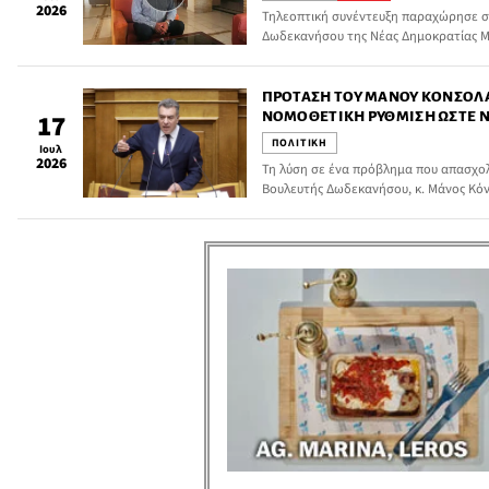
2026
Τηλεοπτική συνέντευξη παραχώρησε σ
Δωδεκανήσου της Νέας Δημοκρατίας Μ
του στη Λέρο.
ΠΡΌΤΑΣΗ ΤΟΥ ΜΆΝΟΥ ΚΌΝΣΟΛΑ
ΝΟΜΟΘΕΤΙΚΉ ΡΎΘΜΙΣΗ ΏΣΤΕ 
17
ΆΔΕΙΕΣ ΔΌΜΗΣΗΣ ΣΕ ΕΚΤΌΣ ΣΧ
ΠΟΛΙΤΙΚΗ
Ιουλ
ΣΤΡΕΜΜΆΤΩΝ
2026
Τη λύση σε ένα πρόβλημα που απασχολεί
Βουλευτής Δωδεκανήσου, κ. Μάνος Κόν