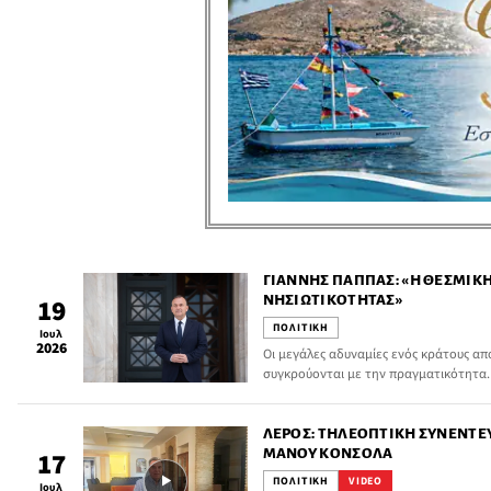
ΓΙΆΝΝΗΣ ΠΑΠΠΆΣ: «Η ΘΕΣΜΙΚ
ΝΗΣΙΩΤΙΚΌΤΗΤΑΣ»
19
ΠΟΛΙΤΙΚΗ
Ιουλ
2026
Οι μεγάλες αδυναμίες ενός κράτους απ
συγκρούονται με την πραγματικότητα. 
χαρακτηριστικότερο παράδειγμα. Εδώ 
Σύνταγμα αναγνωρίζει ότι οι νησιωτικέ
χαρακτηριστικά και ότι η Πολιτεία οφε
ΛΈΡΟΣ: ΤΗΛΕΟΠΤΙΚΉ ΣΥΝΈΝΤΕ
καθημερινότητα των νησιωτών αποδεικ
ΜΆΝΟΥ ΚΌΝΣΟΛΑ
17
ΠΟΛΙΤΙΚΗ
VIDEO
Ιουλ