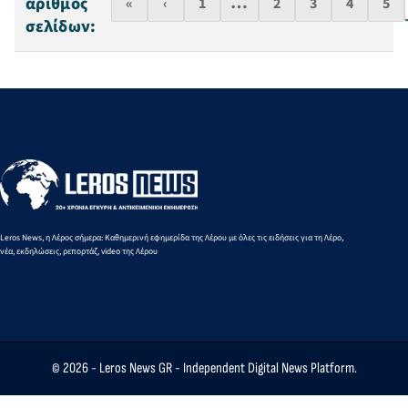
…
αριθμός
«
‹
1
2
3
4
5
σελίδων:
Leros News, η Λέρος σήμερα: Καθημερινή εφημερίδα της Λέρου με όλες τις ειδήσεις για τη Λέρο,
νέα, εκδηλώσεις, ρεπορτάζ, video της Λέρου
© 2026 -
Leros News GR
- Independent Digital News Platform.