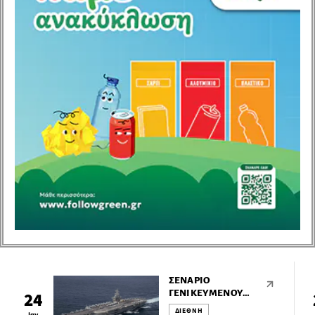
ΣΕΝΆΡΙΟ
ΓΕΝΙΚΕΥΜΈΝΟΥ
24
ΠΟΛΈΜΟΥ ΑΠΌ ΤΟ
ΔΙΕΘΝΗ
Ιαν