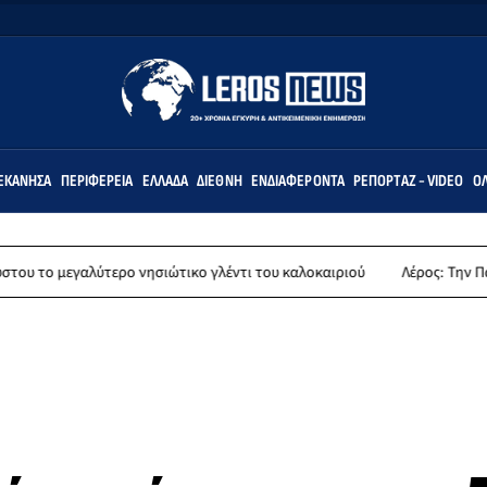
ΕΚΆΝΗΣΑ
ΠΕΡΙΦΈΡΕΙΑ
ΕΛΛΆΔΑ
ΔΙΕΘΝΉ
ΕΝΔΙΑΦΈΡΟΝΤΑ
ΡΕΠΟΡΤΆΖ - VIDEO
ΌΛ
ερο νησιώτικο γλέντι του καλοκαιριού
Λέρος: Την Παρασκευή 14 Αυγο