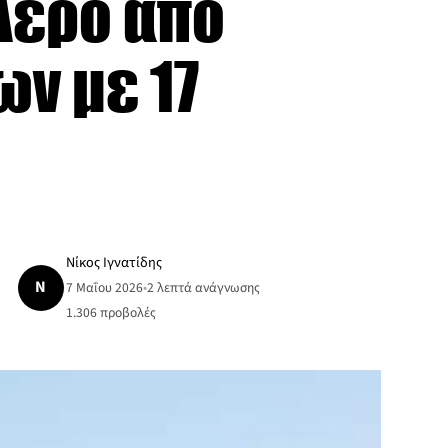
 Λέρο από
ων με 17
Νίκος Ιγνατίδης
Ν
7 Μαΐου 2026
•
2 λεπτά ανάγνωσης
1.306
προβολές