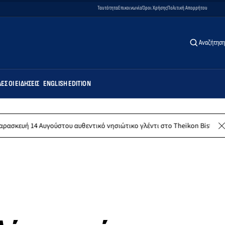
Ταυτότητα
Επικοινωνία
Όροι Χρήσης
Πολιτική Απορρήτου
Αναζήτηση
ΕΣ ΟΙ ΕΙΔΉΣΕΙΣ
ENGLISH EDITION
ύστου αυθεντικό νησιώτικο γλέντι στο Theikon Bistro Restaurant!