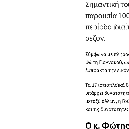
Σημαντική το
παρουσία 100
περίοδο ιδιαί
σεζόν.
Σύμφωνα με πληροφ
Φώτη Γιαννακού, ώσ
έμπρακτα την εικόν
Τα 17 ιστιοπλοϊκά 
υπάρχει δυνατότητ
μεταξύ άλλων, η Γο
και τις δυνατότητε
Ο κ. Φώτης