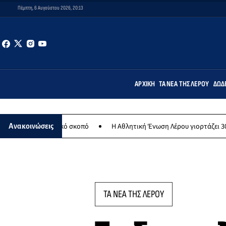
Πέμπτη, 6 Αυγούστου 2026, 20:13
ΑΡΧΙΚΉ
ΤΑ ΝΈΑ ΤΗΣ ΛΈΡΟΥ
ΔΩΔ
νθρωπικό σκοπό
Η Αθλητική Ένωση Λέρου γιορτάζει 30 χρόνια ιστο
Ανακοινώσεις
ΤΑ ΝΕΑ ΤΗΣ ΛΕΡΟΥ