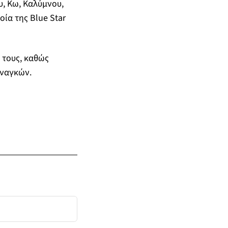
υ, Κω, Καλύμνου,
οία της Blue Star
 τους, καθώς
αναγκών.