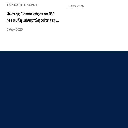
Λέρο”
ΤΑ ΝΕΑ ΤΗΣ ΛΕΡΟΥ
6 Αυγ 2026
Φώτης Γιαννακός στον RV:
Με αυξημένες πληρότητες η
Λέρος, στόχος η επιμήκυνση
6 Αυγ 2026
της τουριστικής σεζόν στο
νησί (audio)