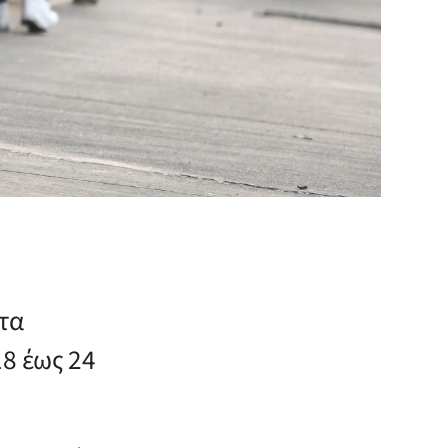
τα
18 έως 24