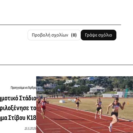
Προβολή σχολίων
(0)
Γράψε σχόλιο
Προηγούμενο Άρθρο
ημοτικό Στάδιο
φιλοξένησε το
μα Στίβου Κ18
15.5.2026