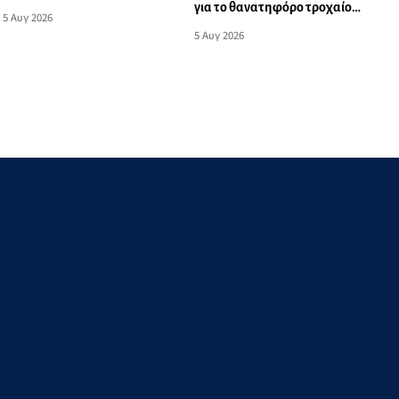
για το θανατηφόρο τροχαίο
αλληλεγγύης που η Μαδρίτη
5 Αυγ 2026
ατύχημα στη Λέρο
δεν επέτρεψε να γίνει πράξη
5 Αυγ 2026
- Μια οδυνηρή ευρωπαϊκή
αντίφαση