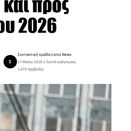
 και προς
ου 2026
Συντακτική ομάδα Leros News
Σ
17 Μαΐου 2026
•
1 λεπτό ανάγνωσης
1.679
προβολές