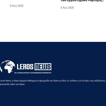
Παναγίας - Μουσική
στο Δημοτικό Σχολείο
6 Αυγ 2026
6 Αυγ 2026
εκδήλωση
Λακκίου
Leros News, η Λέρος σήμερα: Καθημερινή εφημερίδα της Λέρου με όλες τις ειδήσεις για τη Λέρο, νέα, εκδηλώσεις,
ρεπορτάζ, video της Λέρου