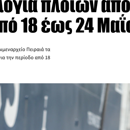
όγια πλοίων από
πό 18 έως 24 Μαΐ
ιμεναρχείο Πειραιά τα
ια την περίοδο από 18