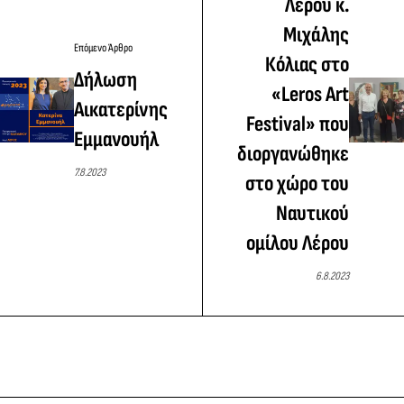
Λέρου κ.
Μιχάλης
Επόμενο Άρθρο
Κόλιας στο
Δήλωση
«Leros Art
Αικατερίνης
Festival» που
Εμμανουήλ
διοργανώθηκε
7.8.2023
στο χώρο του
Ναυτικού
ομίλου Λέρου
6.8.2023