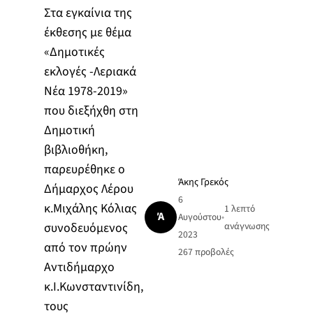
Στα εγκαίνια της
έκθεσης με θέμα
«Δημοτικές
εκλογές -Λεριακά
Νέα 1978-2019»
που διεξήχθη στη
Δημοτική
βιβλιοθήκη,
παρευρέθηκε ο
Άκης Γρεκός
Δήμαρχος Λέρου
6
κ.Μιχάλης Κόλιας
1 λεπτό
Ά
Αυγούστου
•
συνοδευόμενος
ανάγνωσης
2023
από τον πρώην
267
προβολές
Αντιδήμαρχο
κ.Ι.Κωνσταντινίδη,
τους