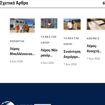
Σχετικά Άρθρα
6
ΤΑ ΝΕΑ ΤΗΣ
ΤΑ ΝΕΑ ΤΗΣ
ΑΠΟΨΕΙΣ
ΡΕΠΟΡΤΑΖ
ΛΕΡΟΥ
ΛΕΡΟΥ
Λέρος:
Λέρος:
Λέρος: Νέο
Ανοιχτή
Συνάντηση
Μπελλένειο και
ρεκόρ
επιστολή
Δημάρχου
7 Αυγ 2026
Μπουλαφέντειο
Νοτίου
8 Αυγ 2026
σχετικά με
Λέρου με
8 Αυγ 2026
7 Αυγ 2026
αλλάζουν όψη
Αιγαίου
το
την
με μια δωρεά
από την
θανατηφόρ
Υπουργό
αγάπης για τα
Ειρήνη-
τροχαίο:
Τουρισμού
παιδιά
Μαρία
«Αυτό το
Μαυρουδή
θλιβερό
στα 3.000
νήμα
μ. βάδην
μπορούμε
Κ16
και πρέπει