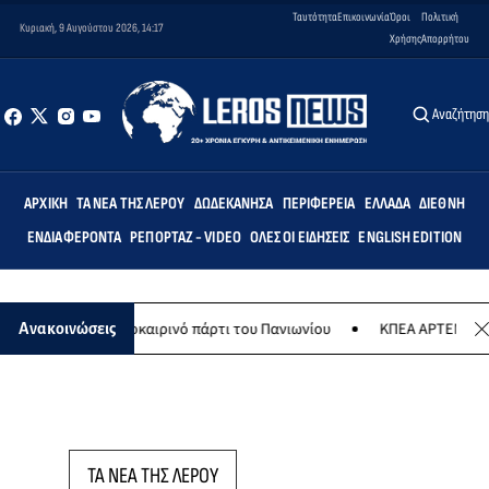
Ταυτότητα
Επικοινωνία
Όροι
Πολιτική
Κυριακή, 9 Αυγούστου 2026, 14:17
Χρήσης
Απορρήτου
Αναζήτησ
ΑΡΧΙΚΉ
ΤΑ ΝΈΑ ΤΗΣ ΛΈΡΟΥ
ΔΩΔΕΚΆΝΗΣΑ
ΠΕΡΙΦΈΡΕΙΑ
ΕΛΛΆΔΑ
ΔΙΕΘΝΉ
ΕΝΔΙΑΦΈΡΟΝΤΑ
ΡΕΠΟΡΤΆΖ - VIDEO
ΌΛΕΣ ΟΙ ΕΙΔΉΣΕΙΣ
ENGLISH EDITION
ύστου το καλοκαιρινό πάρτι του Πανιωνίου
ΚΠΕΑ ΑΡΤΕΜΙΣ: Το χταπ
Ανακοινώσεις
ΤΑ ΝΕΑ ΤΗΣ ΛΕΡΟΥ