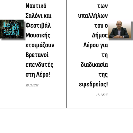
Ναυτικό
των
Σαλόνι και
υπαλλήλων
Φεστιβάλ
του ο
Μουσικής
Δήμος
ετοιμάζουν
Λέρου για
Βρετανοί
τη
επενδυτές
διαδικασία
στη Λέρο!
της
εφεδρείας!
18.11.2012
17.11.2012