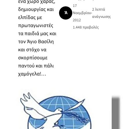
ένα χώρο χαράς,
17
δημιουργίας και
2 λεπτά
Ά
Νοεμβρίου
•
ελπίδας με
ανάγνωσης
2012
πρωταγωνιστές
1.448
προβολές
τα παιδιά μας και
τον Άγιο Βασίλη
και στόχο να
σκορπίσουμε
παντού και πάλι
χαμόγελα!…