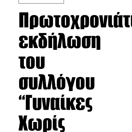
Πρωτοχρονιάτ
εκδήλωση
του
συλλόγου
“Γυναίκες
Χωρίς