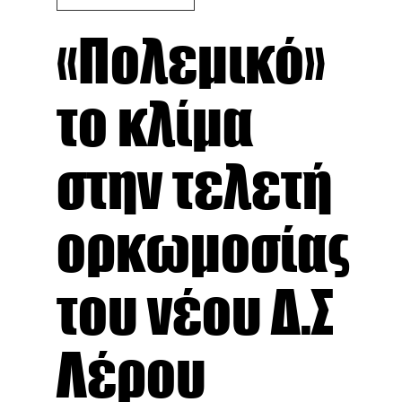
«Πολεμικό»
το κλίμα
στην τελετή
ορκωμοσίας
του νέου Δ.Σ
Λέρου