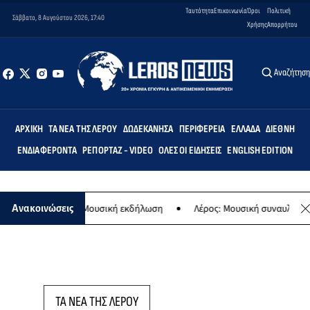
Ταυτότητα
Επικοινωνία
Όροι
Πολιτική
Σάββατο, 8 Αυγούστου 2026, 17:40
Χρήσης
Απορρήτου
Αναζήτησ
ΑΡΧΙΚΉ
ΤΑ ΝΈΑ ΤΗΣ ΛΈΡΟΥ
ΔΩΔΕΚΆΝΗΣΑ
ΠΕΡΙΦΈΡΕΙΑ
ΕΛΛΆΔΑ
ΔΙΕΘΝΉ
ΕΝΔΙΑΦΈΡΟΝΤΑ
ΡΕΠΟΡΤΆΖ - VIDEO
ΌΛΕΣ ΟΙ ΕΙΔΉΣΕΙΣ
ENGLISH EDITION
ς Παναγίας - Μουσική εκδήλωση
Λέρος: Μουσική συναυλία των Εργ
Ανακοινώσεις
ΤΑ ΝΕΑ ΤΗΣ ΛΕΡΟΥ