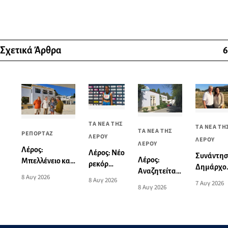
Σχετικά Άρθρα
6
ΤΑ ΝΕΑ ΤΗΣ
ΤΑ ΝΕΑ ΤΗ
ΤΑ ΝΕΑ ΤΗΣ
ΡΕΠΟΡΤΑΖ
ΛΕΡΟΥ
ΛΕΡΟΥ
ΛΕΡΟΥ
Λέρος:
Λέρος: Νέο
Συνάντη
Λέρος:
Μπελλένειο και
ρεκόρ
Δημάρχο
Αναζητείται
Μπουλαφέντειο
Νοτίου
8 Αυγ 2026
Λέρου με
8 Αυγ 2026
ορθοπεδικός
7 Αυγ 2026
αλλάζουν όψη
Αιγαίου
8 Αυγ 2026
την
για την
με μια δωρεά
από την
Υπουργό
κάλυψη των
αγάπης για τα
Ειρήνη-
Τουρισμο
αναγκών του
παιδιά
Μαρία
Νοσοκομείου