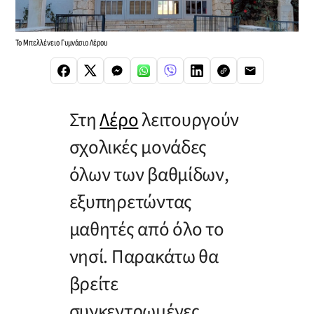
Το Μπελλένειο Γυμνάσιο Λέρου
Στη
Λέρο
λειτουργούν
σχολικές μονάδες
όλων των βαθμίδων,
εξυπηρετώντας
μαθητές από όλο το
νησί. Παρακάτω θα
βρείτε
συγκεντρωμένες