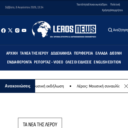
Ταυτότητα
Επικοινωνία
Όροι
Πολιτική
Σάββατο, 8 Αυγούστου 2026, 13:34
Χρήσης
Απορρήτου
Αναζήτησ
ΑΡΧΙΚΉ
ΤΑ ΝΈΑ ΤΗΣ ΛΈΡΟΥ
ΔΩΔΕΚΆΝΗΣΑ
ΠΕΡΙΦΈΡΕΙΑ
ΕΛΛΆΔΑ
ΔΙΕΘΝΉ
ΕΝΔΙΑΦΈΡΟΝΤΑ
ΡΕΠΟΡΤΆΖ - VIDEO
ΌΛΕΣ ΟΙ ΕΙΔΉΣΕΙΣ
ENGLISH EDITION
Παναγίας - Μουσική εκδήλωση
Λέρος: Μουσική συναυλία των Εργα
Ανακοινώσεις
ΤΑ ΝΕΑ ΤΗΣ ΛΕΡΟΥ