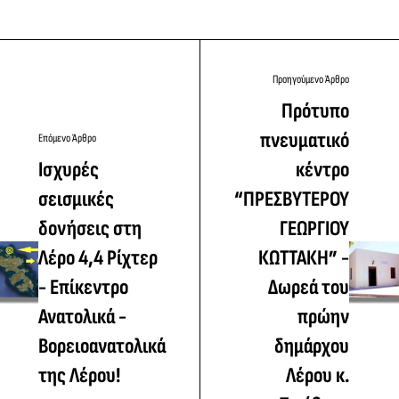
Προηγούμενο Άρθρο
Πρότυπο
πνευματικό
Επόμενο Άρθρο
Ισχυρές
κέντρο
σεισμικές
“ΠΡΕΣΒΥΤΕΡΟΥ
δονήσεις στη
ΓΕΩΡΓΙΟΥ
Λέρο 4,4 Ρίχτερ
ΚΩΤΤΑΚΗ” -
- Επίκεντρο
Δωρεά του
Ανατολικά -
πρώην
Βορειοανατολικά
δημάρχου
της Λέρου!
Λέρου κ.