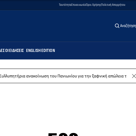
Ταυτότητα
Επικοινωνία
Όροι Χρήσης
Πολιτική Απορρήτου
Αναζήτηση
ΕΣ ΟΙ ΕΙΔΉΣΕΙΣ
ENGLISH EDITION
α ανακοίνωση του Πανιωνίου για την ξαφνική απώλεια του Δημήτρη Καρ