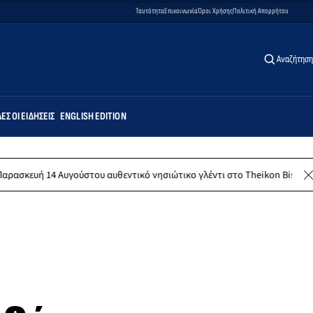
Ταυτότητα
Επικοινωνία
Όροι Χρήσης
Πολιτική Απορρήτου
Αναζήτηση
ΕΣ ΟΙ ΕΙΔΉΣΕΙΣ
ENGLISH EDITION
Αυγούστου αυθεντικό νησιώτικο γλέντι στο Theikon Bistro Restaurant!