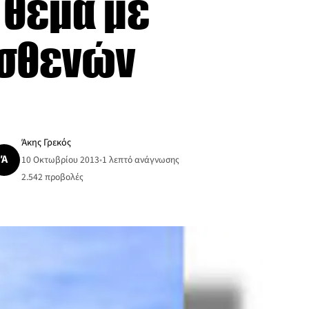
 θέμα με
ασθενών
Άκης Γρεκός
Ά
10 Οκτωβρίου 2013
•
1 λεπτό ανάγνωσης
2.542
προβολές