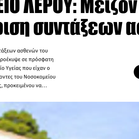
ΙΟ ΛΕΡΟΥ: Μείζον
ίριση συντάξεων 
ντάξεων ασθενών του
προέκυψε σε πρόσφατη
ο Υγείας που είχαν ο
γοντες του Νοσοκομείου
ας, προκειμένου να…