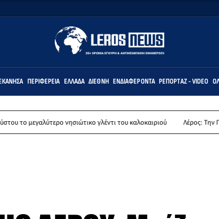
ΕΚΆΝΗΣΑ
ΠΕΡΙΦΈΡΕΙΑ
ΕΛΛΆΔΑ
ΔΙΕΘΝΉ
ΕΝΔΙΑΦΈΡΟΝΤΑ
ΡΕΠΟΡΤΆΖ - VIDEO
ΌΛ
αλύτερο νησιώτικο γλέντι του καλοκαιριού
Λέρος: Την Παρασκευή 14 