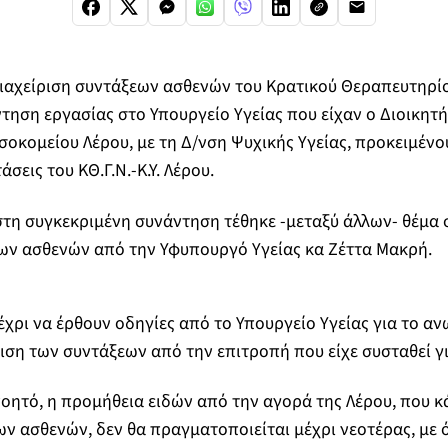
διαχείριση συντάξεων ασθενών του Κρατικού Θεραπευτηρί
ηση εργασίας στο Υπουργείο Υγείας που είχαν ο Διοικητή
οκομείου Λέρου, με τη Δ/νση Ψυχικής Υγείας, προκειμένο
εις του ΚΘ.Γ.Ν.-Κ.Υ. Λέρου.
στη συγκεκριμένη συνάντηση τέθηκε -μεταξύ άλλων- θέμα σ
εων ασθενών από την Υφυπουργό Υγείας κα Ζέττα Μακρή.
μέχρι να έρθουν οδηγίες από το Υπουργείο Υγείας για το α
ίριση των συντάξεων από την επιτροπή που είχε συσταθεί γ
οητό, η προμήθεια ειδών από την αγορά της Λέρου, που κ
ν ασθενών, δεν θα πραγματοποιείται μέχρι νεοτέρας, με ό