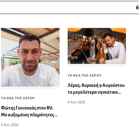
6
ΤΑ ΝΕΑ ΤΗΣ ΛΕΡΟΥ
Λέρος: Κυριακή 9 Αυγούστου
το μεγαλύτερο νησιώτικο
ΤΑ ΝΕΑ ΤΗΣ ΛΕΡΟΥ
γλέντι του καλοκαιριού
6 Αυγ 2026
Φώτης Γιαννακός στον RV:
Με αυξημένες πληρότητες η
Λέρος, στόχος η επιμήκυνση
6 Αυγ 2026
της τουριστικής σεζόν στο
νησί (audio)