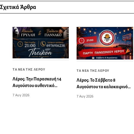
Σχετικά Άρθρα
ΤΑ ΝΕΑ ΤΗΣ ΛΕΡΟΥ
ΤΑ ΝΕΑ ΤΗΣ ΛΕΡΟΥ
Λέρος: Την Παρασκευή 14
Λέρος: Το Σάββατο 8
Αυγούστου αυθεντικό
Αυγούστου το καλοκαιρινό
νησιώτικο γλέντι στο Theikon
πάρτι του Πανιωνίου
7 Αυγ 2026
7 Αυγ 2026
Bistro Restaurant!