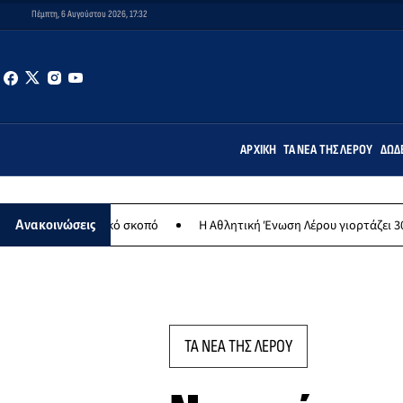
Πέμπτη, 6 Αυγούστου 2026, 17:32
ΑΡΧΙΚΉ
ΤΑ ΝΈΑ ΤΗΣ ΛΈΡΟΥ
ΔΩΔ
ιλανθρωπικό σκοπό
Η Αθλητική Ένωση Λέρου γιορτάζει 30 χρόνια ισ
Ανακοινώσεις
ΤΑ ΝΕΑ ΤΗΣ ΛΕΡΟΥ