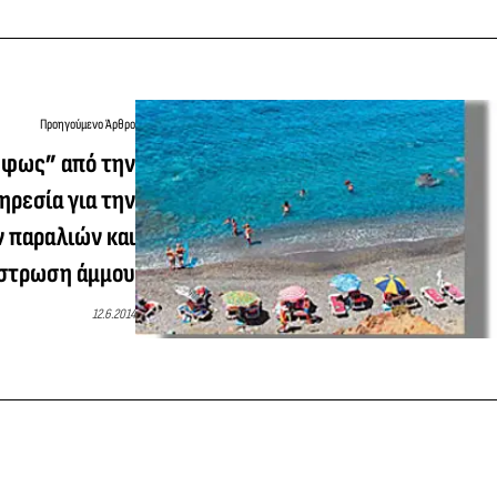
Προηγούμενο Άρθρο
 φως” από την
ηρεσία για την
 παραλιών και
ίστρωση άμμου
12.6.2014