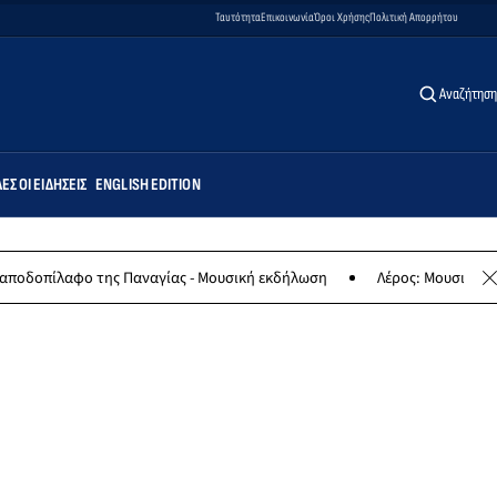
Ταυτότητα
Επικοινωνία
Όροι Χρήσης
Πολιτική Απορρήτου
Αναζήτηση
ΕΣ ΟΙ ΕΙΔΉΣΕΙΣ
ENGLISH EDITION
φο της Παναγίας - Μουσική εκδήλωση
Λέρος: Μουσική συναυλία τω