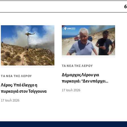
6
ΤΑ ΝΕΑ ΤΗΣ ΛΕΡΟΥ
Δήμαρχος Λέρου για
ΤΑ ΝΕΑ ΤΗΣ ΛΕΡΟΥ
πυρκαγιά: “Δεν υπάρχει
Λέρος: Υπό έλεγχο η
φόβος επέκτασης σε οικισμό
17 Ιουλ 2026
πυρκαγιά στον Τσίγγουνα
- Άψογος ο συντονισμός των
υπηρεσιών”
17 Ιουλ 2026