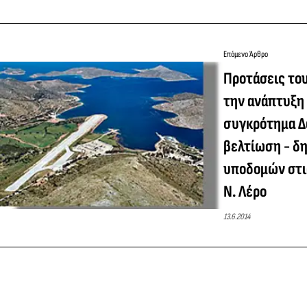
Επόμενο Άρθρο
Προτάσεις του
την ανάπτυξη 
συγκρότημα Δ
βελτίωση - δ
υποδομών στι
Ν. Λέρο
13.6.2014