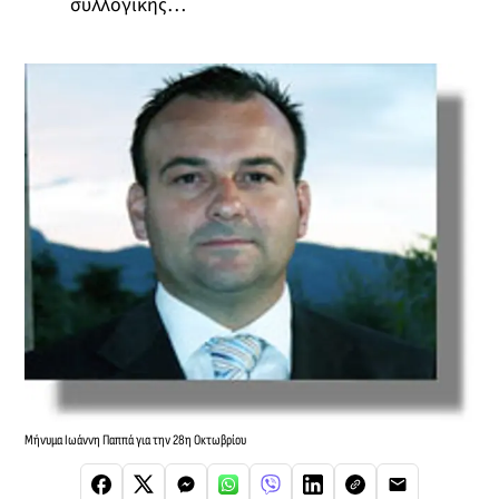
συλλογικής…
Μήνυμα Ιωάννη Παππά για την 28η Οκτωβρίου