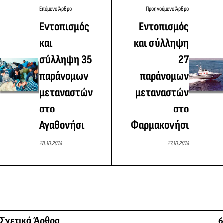
Επόμενο Άρθρο
Προηγούμενο Άρθρο
Εντοπισμός
Εντοπισμός
και
και σύλληψη
σύλληψη 35
27
παράνομων
παράνομων
μεταναστών
μεταναστών
στο
στο
Αγαθονήσι
Φαρμακονήσι
28.10.2014
27.10.2014
Σχετικά Άρθρα
6