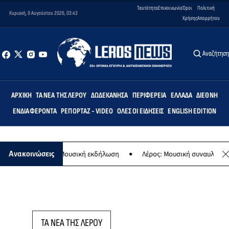
Ταυτότητα
Επικοινωνία
Όροι
Πολιτική
Κυριακή, 9 Αυγούστου 2026, 03:43
Χρήσης
Απορρήτου
Αναζήτησ
ΑΡΧΙΚΉ
ΤΑ ΝΈΑ ΤΗΣ ΛΈΡΟΥ
ΔΩΔΕΚΆΝΗΣΑ
ΠΕΡΙΦΈΡΕΙΑ
ΕΛΛΆΔΑ
ΔΙΕΘΝΉ
ΕΝΔΙΑΦΈΡΟΝΤΑ
ΡΕΠΟΡΤΆΖ - VIDEO
ΌΛΕΣ ΟΙ ΕΙΔΉΣΕΙΣ
ENGLISH EDITION
ς Παναγίας - Μουσική εκδήλωση
Λέρος: Μουσική συναυλία των Ερ
Ανακοινώσεις
ΤΑ ΝΕΑ ΤΗΣ ΛΕΡΟΥ