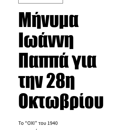
Μήνυμα
Ιωάννη
Παππά για
την 28η
Οκτωβρίου
Το “ΟΧΙ” του 1940