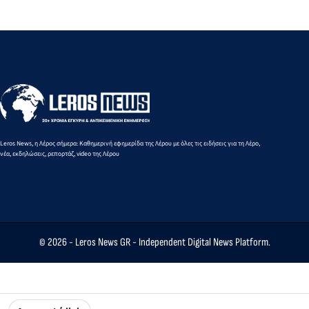
Πειραιά
από 10 έως
από 03 έως
16
09
Αυγούστου
Αυγούστου
2026
2026
Leros News, η Λέρος σήμερα: Καθημερινή εφημερίδα της Λέρου με όλες τις ειδήσεις για τη Λέρο,
νέα, εκδηλώσεις, ρεπορτάζ, video της Λέρου
© 2026 -
Leros News GR
- Independent Digital News Platform.