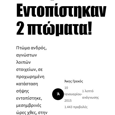
Εντοπίστηκαν
2 πτώματα!
Πτώμα ανδρός,
αγνώστων
λοιπών
στοιχείων, σε
προχωρημένη
Άκης Γρεκός
κατάσταση
10
σήψης
1 λεπτό
Ά
Ιανουαρίου
•
εντοπίστηκε,
ανάγνωσης
2015
μεσημβρινές
1.443
προβολές
ώρες χθες, στην