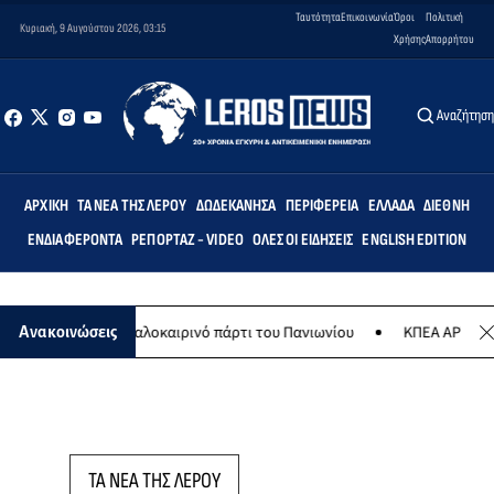
Ταυτότητα
Επικοινωνία
Όροι
Πολιτική
Κυριακή, 9 Αυγούστου 2026, 03:15
Χρήσης
Απορρήτου
Αναζήτησ
ΑΡΧΙΚΉ
ΤΑ ΝΈΑ ΤΗΣ ΛΈΡΟΥ
ΔΩΔΕΚΆΝΗΣΑ
ΠΕΡΙΦΈΡΕΙΑ
ΕΛΛΆΔΑ
ΔΙΕΘΝΉ
ΕΝΔΙΑΦΈΡΟΝΤΑ
ΡΕΠΟΡΤΆΖ - VIDEO
ΌΛΕΣ ΟΙ ΕΙΔΉΣΕΙΣ
ENGLISH EDITION
 Αυγούστου το καλοκαιρινό πάρτι του Πανιωνίου
ΚΠΕΑ ΑΡΤΕΜΙΣ: Το
Ανακοινώσεις
ΤΑ ΝΕΑ ΤΗΣ ΛΕΡΟΥ