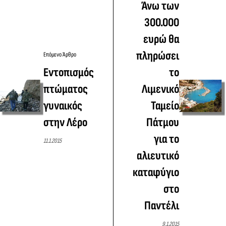
Άνω των
300.000
ευρώ θα
πληρώσει
Επόμενο Άρθρο
Εντοπισμός
το
πτώματος
Λιμενικό
γυναικός
Ταμείο
στην Λέρο
Πάτμου
για το
11.1.2015
αλιευτικό
καταφύγιο
στο
Παντέλι
9.1.2015