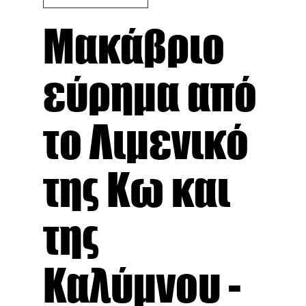
Μακάβριο
εύρημα από
το Λιμενικό
της Κω και
της
Καλύμνου -