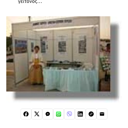
γείτονος…