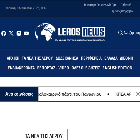
Ταυτότητα
Επικοινωνία
Όροι
Πολιτική
Κυριακή, 9 Αυγούστου 2026, 14:49
Χρήσης
Απορρήτου
Αναζήτησ
ΑΡΧΙΚΉ
ΤΑ ΝΈΑ ΤΗΣ ΛΈΡΟΥ
ΔΩΔΕΚΆΝΗΣΑ
ΠΕΡΙΦΈΡΕΙΑ
ΕΛΛΆΔΑ
ΔΙΕΘΝΉ
ΕΝΔΙΑΦΈΡΟΝΤΑ
ΡΕΠΟΡΤΆΖ - VIDEO
ΌΛΕΣ ΟΙ ΕΙΔΉΣΕΙΣ
ENGLISH EDITION
 Αυγούστου το καλοκαιρινό πάρτι του Πανιωνίου
ΚΠΕΑ ΑΡΤΕΜΙΣ: Τ
Ανακοινώσεις
ΤΑ ΝΕΑ ΤΗΣ ΛΕΡΟΥ