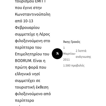
τουρισμού ΕΜΙΤΤ
που έγινε στην
Κωνσταντινούπολη
από 10-13
Φεβρουαρίου
συμμετείχε η Λέρος
φιλοξενoύμενη στο
Άκης Γρεκός
περίπτερο του
1
2 λεπτά
Ά
Επιμελητηρίου του
Μαρτίου
•
ανάγνωσης
2011
BODRUM. Είναι η
1.580
προβολές
πρώτη φορά που
ελληνικό νησί
συμμετέχει σε
τουριστική έκθεση
φιλοξενούμενο από
περίπτερο