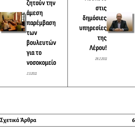
ζητούν την
στις
άμεση
δημόσιες
παρέμβαση
υπηρεσίες
των
της
βουλευτών
Λέρου!
για το
28.2.2011
νοσοκομείο
2.3.2011
Σχετικά Άρθρα
6