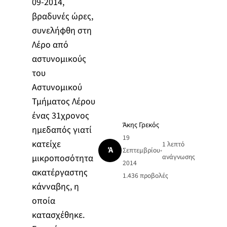
09-2014,
βραδυνές ώρες,
συνελήφθη στη
Λέρο από
αστυνομικούς
του
Αστυνομικού
Τμήματος Λέρου
ένας 31χρονος
Άκης Γρεκός
ημεδαπός γιατί
19
κατείχε
1 λεπτό
Ά
Σεπτεμβρίου
•
μικροποσότητα
ανάγνωσης
2014
ακατέργαστης
1.436
προβολές
κάνναβης, η
οποία
κατασχέθηκε.