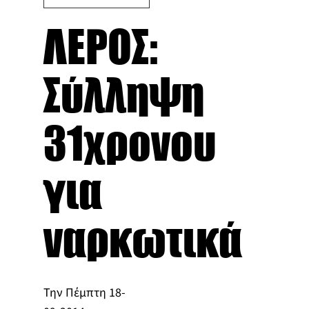
ΛΕΡΟΣ:
Σύλληψη
31χρονου
για
ναρκωτικά
Την Πέμπτη 18-