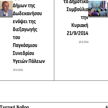
το Δημοτικό
Δήμων της
Συμβούλιο
Δωδεκανήσου
την
ενόψει της
Κυριακή
διεξαγωγής
21/9/2014
του
18.9.2014
Παγκόσμιου
Συνεδρίου
Υγειών Πόλεων
20.9.2014
Σχετικά Άρθρα
6