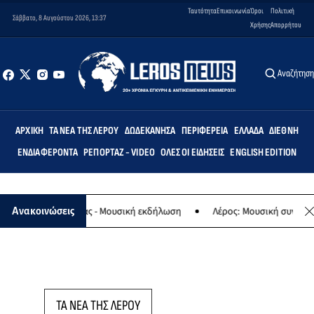
Ταυτότητα
Επικοινωνία
Όροι
Πολιτική
Σάββατο, 8 Αυγούστου 2026, 13:37
Χρήσης
Απορρήτου
Αναζήτησ
ΑΡΧΙΚΉ
ΤΑ ΝΈΑ ΤΗΣ ΛΈΡΟΥ
ΔΩΔΕΚΆΝΗΣΑ
ΠΕΡΙΦΈΡΕΙΑ
ΕΛΛΆΔΑ
ΔΙΕΘΝΉ
ΕΝΔΙΑΦΈΡΟΝΤΑ
ΡΕΠΟΡΤΆΖ - VIDEO
ΌΛΕΣ ΟΙ ΕΙΔΉΣΕΙΣ
ENGLISH EDITION
αφο της Παναγίας - Μουσική εκδήλωση
Λέρος: Μουσική συναυλία τ
Ανακοινώσεις
ΤΑ ΝΕΑ ΤΗΣ ΛΕΡΟΥ