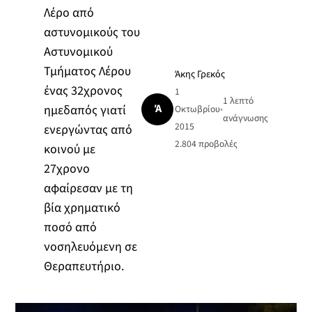
Λέρο από
αστυνομικούς του
Αστυνομικού
Τμήματος Λέρου
Άκης Γρεκός
ένας 32χρονος
1
1 λεπτό
Ά
ημεδαπός γιατί
Οκτωβρίου
•
ανάγνωσης
2015
ενεργώντας από
2.804
προβολές
κοινού με
27χρονο
αφαίρεσαν με τη
βία χρηματικό
ποσό από
νοσηλευόμενη σε
Θεραπευτήριο.