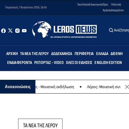
Ταυτότητα
Επικοινωνία
Όροι
Πολιτική
Παρασκευή, 7 Αυγούστου 2026, 18:40
Χρήσης
Απορρήτου
Αναζήτησ
ΑΡΧΙΚΉ
ΤΑ ΝΈΑ ΤΗΣ ΛΈΡΟΥ
ΔΩΔΕΚΆΝΗΣΑ
ΠΕΡΙΦΈΡΕΙΑ
ΕΛΛΆΔΑ
ΔΙΕΘΝΉ
ΕΝΔΙΑΦΈΡΟΝΤΑ
ΡΕΠΟΡΤΆΖ - VIDEO
ΌΛΕΣ ΟΙ ΕΙΔΉΣΕΙΣ
ENGLISH EDITION
αφο της Παναγίας - Μουσική εκδήλωση
Λέρος: Μουσική συναυλία τ
Ανακοινώσεις
ΤΑ ΝΕΑ ΤΗΣ ΛΕΡΟΥ