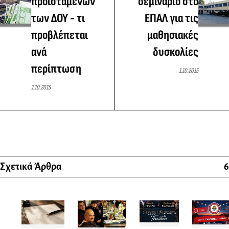
προϊσταμένων
σεμινάριο στο
των ΔΟΥ - τι
ΕΠΑΛ για τις
προβλέπεται
μαθησιακές
ανά
δυσκολίες
περίπτωση
1.10.2015
1.10.2015
Σχετικά Άρθρα
6