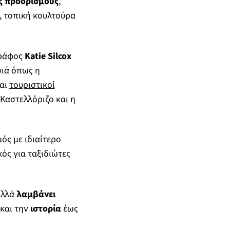
ύς προορισμούς
,
, τοπική κουλτούρα
γράφος
Katie Silcox
σιά όπως η
και
τουριστικοί
ο Καστελλόριζο και η
ός με ιδιαίτερο
ός για ταξιδιώτες
αλλά
λαμβάνει
και την
ιστορία
έως