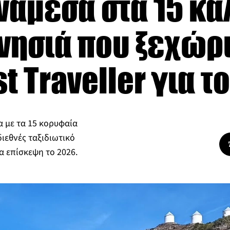
νάμεσα στα 15 κ
νησιά που ξεχώρι
t Traveller για τ
α με τα 15 κορυφαία
διεθνές ταξιδιωτικό
ια επίσκεψη το 2026.