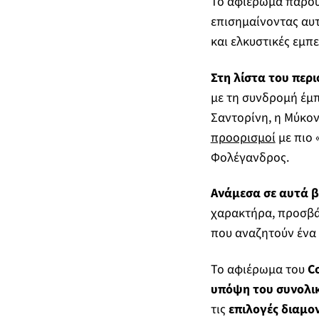
Το αφιέρωμα παρου
επισημαίνοντας αυ
και ελκυστικές εμπε
Στη λίστα του περι
με τη συνδρομή έμ
Σαντορίνη, η Μύκον
προορισμοί
με πιο 
Φολέγανδρος.
Ανάμεσα σε αυτά βρ
χαρακτήρα, προσβάσ
που αναζητούν ένα 
Το αφιέρωμα του
Co
υπόψη του συνολικ
τις
επιλογές διαμο