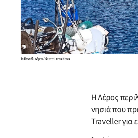
Το Παντέλι Λέρου / Φωτο: Leros News
Η Λέρος περι
νησιά που προ
Traveller για