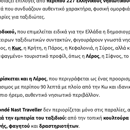
σιάζει επιλογές από
περίπου 227 ελληνικούς νησιωτικο
τά που συνδυάζουν αυθεντικό χαρακτήρα, φυσική ομορφιά
ιρίες για ταξιδιώτες.
οδικού,
που επιμελείται ειδικά για την Ελλάδα η δημοσιο
πειρων ταξιδιωτικών συντακτών, φιγουράρουν γνωστά νη
ος, η
Κως
, η Κρήτη, η Πάρος, η Κεφαλονιά, η Σύρος, αλλά 
«ψαγμένο» τουριστικό προφίλ, όπως η
Λέρος
, η Σίφνος, τ
ίσκεται και η Λέρος
, που περιγράφεται ως ένας προορισμ
ιμος με περίπου 90 λεπτά με πλοίο από την Κω και ιδανικ
πιο ήρεμο, αυθεντικό νησιωτικό περιβάλλον.
ndé Nast Traveller
δεν περιορίζεται μόνο στις παραλίες, 
ά την εμπειρία του ταξιδιού:
από την τοπική
κουλτούρα
νής, φαγητού
και
δραστηριοτήτων
.