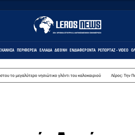
ΕΚΆΝΗΣΑ
ΠΕΡΙΦΈΡΕΙΑ
ΕΛΛΆΔΑ
ΔΙΕΘΝΉ
ΕΝΔΙΑΦΈΡΟΝΤΑ
ΡΕΠΟΡΤΆΖ - VIDEO
ΌΛ
νησιώτικο γλέντι του καλοκαιριού
Λέρος: Την Παρασκευή 14 Αυγούστο