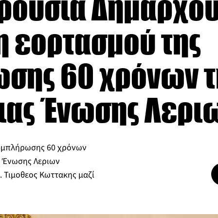
αρουσία Δημάρχου
 εορτασμού της
σης 60 χρόνων τ
ιας Ένωσης Λερι
υμπλήρωσης 60 χρόνων
ς Ένωσης Λεριων
. Τιμοθεος Κωττακης μαζί