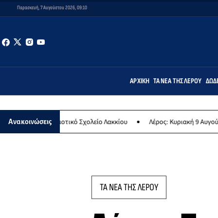
Παρασκευή, 7 Αυγούστου 2026, 09:10
ΑΡΧΙΚΉ
ΤΑ ΝΈΑ ΤΗΣ ΛΈΡΟΥ
ΔΩΔ
οτικό Σχολείο Λακκίου
Λέρος: Κυριακή 9 Αυγούστου το μεγαλύτερο 
Ανακοινώσεις
ΤΑ ΝΕΑ ΤΗΣ ΛΕΡΟΥ