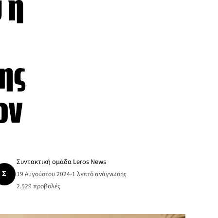
 η
ης
ων
Συντακτική ομάδα Leros News
Σ
19 Αυγούστου 2024
•
1 λεπτό ανάγνωσης
2.529
προβολές