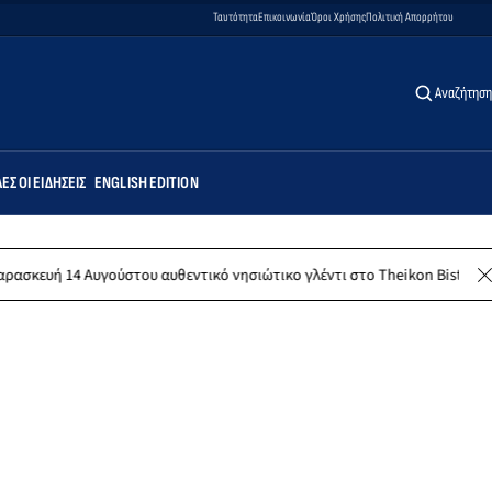
Ταυτότητα
Επικοινωνία
Όροι Χρήσης
Πολιτική Απορρήτου
Αναζήτηση
ΕΣ ΟΙ ΕΙΔΉΣΕΙΣ
ENGLISH EDITION
υ αυθεντικό νησιώτικο γλέντι στο Theikon Bistro Restaurant!
Λέρ