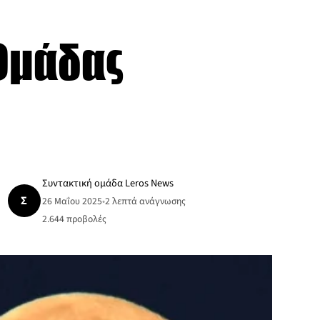
Ομάδας
Συντακτική ομάδα Leros News
Σ
26 Μαΐου 2025
•
2 λεπτά ανάγνωσης
2.644
προβολές