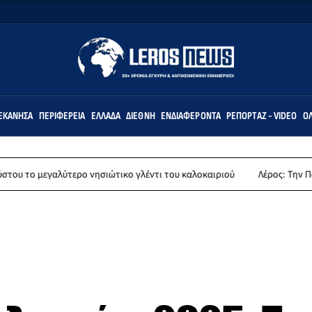
ΕΚΆΝΗΣΑ
ΠΕΡΙΦΈΡΕΙΑ
ΕΛΛΆΔΑ
ΔΙΕΘΝΉ
ΕΝΔΙΑΦΈΡΟΝΤΑ
ΡΕΠΟΡΤΆΖ - VIDEO
ΌΛ
τερο νησιώτικο γλέντι του καλοκαιριού
Λέρος: Την Παρασκευή 14 Αυγ