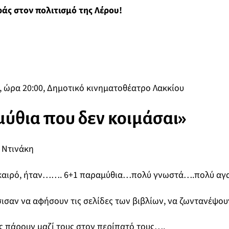
άς στον πολιτισμό της Λέρου!
, ώρα 20:00, Δημοτικό κινηματοθέατρο Λακκίου
ύθια που δεν κοιμάσαι»
 Ντινάκη
 καιρό, ήταν……. 6+1 παραμύθια…πολύ γνωστά….πολύ αγ
ισαν να αφήσουν τις σελίδες των βιβλίων, να ζωντανέψο
ας πάρουν μαζί τους στον περίπατό τους….