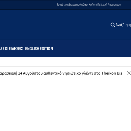
Ταυτότητα
Επικοινωνία
Όροι Χρήσης
Πολιτική Απορρήτου
Αναζήτηση
ΕΣ ΟΙ ΕΙΔΉΣΕΙΣ
ENGLISH EDITION
ούστου αυθεντικό νησιώτικο γλέντι στο Theikon Bistro Restaurant!