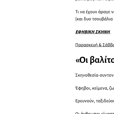
Τι να έχουν άραγε ν
[και δυο τσουβάλια
ΕΦΗΒΙΚΗ ΣΚΗΝΗ
Παρασκευή & Σάββατ
«Οι βαλίτ
Σκηνοθεσία-συντον
Έφηβοι, κείμενα, ζ
Ερευνούν, ταξιδεύο
Οι άνθρωποι είμαστ