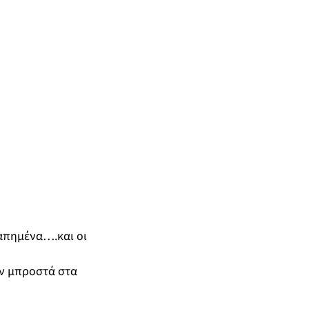
απημένα….και οι
υν μπροστά στα