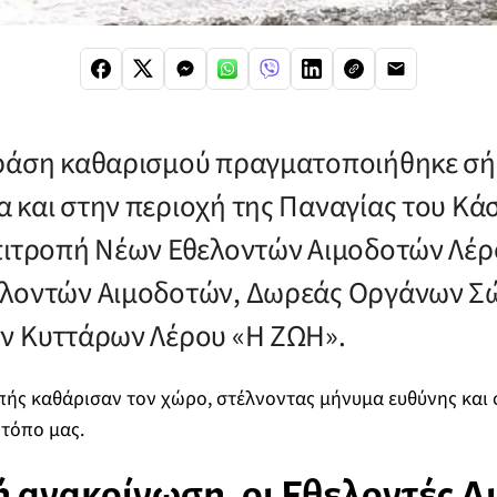
δράση καθαρισμού πραγματοποιήθηκε σή
 και στην περιοχή της Παναγίας του Κά
πιτροπή Νέων Εθελοντών Αιμοδοτών Λέρ
ελοντών Αιμοδοτών, Δωρεάς Οργάνων Σ
ν Κυττάρων Λέρου «Η ΖΩΗ».
πής καθάρισαν τον χώρο, στέλνοντας μήνυμα ευθύνης και
 τόπο μας.
ή ανακοίνωση, οι
Εθελοντές Α