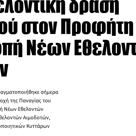
ελοντική δράση
ού στον Προφήτη
ροπή Νέων Εθελον
ν
ραγματοποιήθηκε σήμερα
οχή της Παναγίας του
πή Νέων Εθελοντών
Εθελοντών Αιμοδοτών,
οποιητικών Κυττάρων