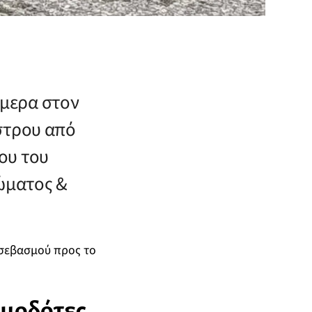
μερα στον
στρου από
ου του
ώματος &
 σεβασμού προς το
ιμοδότες