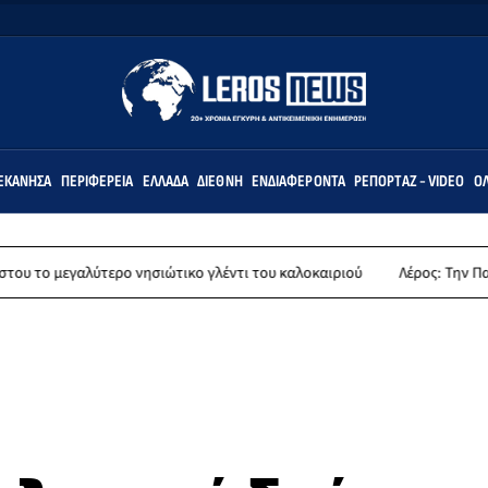
ΕΚΆΝΗΣΑ
ΠΕΡΙΦΈΡΕΙΑ
ΕΛΛΆΔΑ
ΔΙΕΘΝΉ
ΕΝΔΙΑΦΈΡΟΝΤΑ
ΡΕΠΟΡΤΆΖ - VIDEO
ΌΛ
 νησιώτικο γλέντι του καλοκαιριού
Λέρος: Την Παρασκευή 14 Αυγούστ