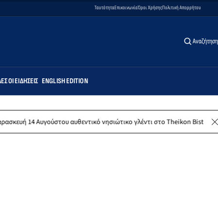
Ταυτότητα
Επικοινωνία
Όροι Χρήσης
Πολιτική Απορρήτου
Αναζήτηση
ΕΣ ΟΙ ΕΙΔΉΣΕΙΣ
ENGLISH EDITION
ου αυθεντικό νησιώτικο γλέντι στο Theikon Bistro Restaurant!
Λέρ