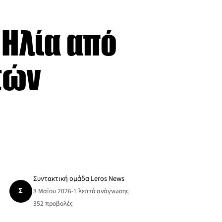
 Ηλία από
τών
Συντακτική ομάδα Leros News
Σ
8 Μαΐου 2026
•
1 λεπτό ανάγνωσης
352
προβολές