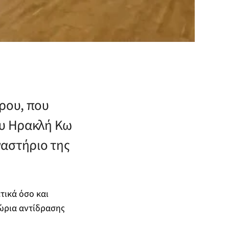
ρου, που
ου Ηρακλή Κω
ναστήριο της
τικά όσο και
θώρια αντίδρασης