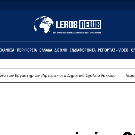
ΕΚΆΝΗΣΑ
ΠΕΡΙΦΈΡΕΙΑ
ΕΛΛΆΔΑ
ΔΙΕΘΝΉ
ΕΝΔΙΑΦΈΡΟΝΤΑ
ΡΕΠΟΡΤΆΖ - VIDEO
ΌΛ
τηρίων «Άρτεμις» στο Δημοτικό Σχολείο Λακκίου
Λέρος: Συλλυπητήρ