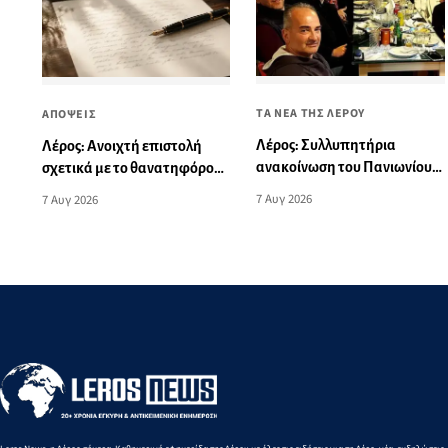
ΤΑ ΝΕΑ ΤΗΣ ΛΕΡΟΥ
ΑΠΟΨΕΙΣ
Λέρος: Συλλυπητήρια
Λέρος: Ανοιχτή επιστολή
ανακοίνωση του Πανιωνίου
σχετικά με το θανατηφόρο
για την ξαφνική απώλεια του
τροχαίο: «Αυτό το θλιβερό
7 Αυγ 2026
7 Αυγ 2026
Δημήτρη Καρατσώρη
νήμα μπορούμε και πρέπει
να το κόψουμε»