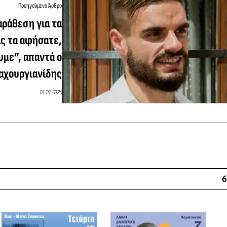
Προηγούμενο Άρθρο
αράθεση για τα
ίς τα αφήσατε,
υμε”, απαντά ο
αχουργιανίδης
18.10.2025
6