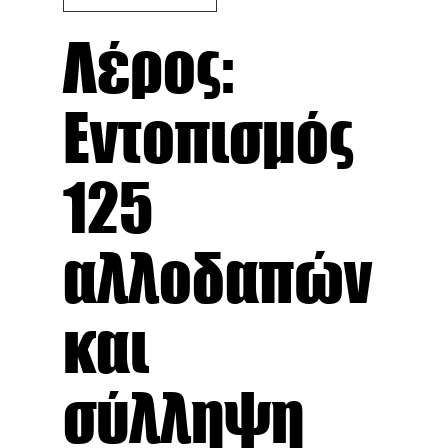
Λέρος:
Εντοπισμός
125
αλλοδαπών
και
σύλληψη