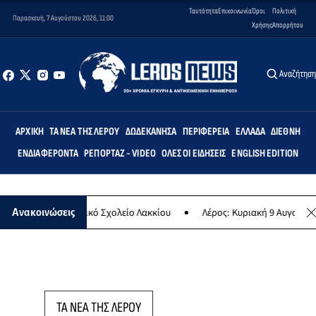
Ταυτότητα
Επικοινωνία
Όροι
Πολιτική
Παρασκευή, 7 Αυγούστου 2026, 11:00
Χρήσης
Απορρήτου
Αναζήτησ
ΑΡΧΙΚΉ
ΤΑ ΝΈΑ ΤΗΣ ΛΈΡΟΥ
ΔΩΔΕΚΆΝΗΣΑ
ΠΕΡΙΦΈΡΕΙΑ
ΕΛΛΆΔΑ
ΔΙΕΘΝΉ
ΕΝΔΙΑΦΈΡΟΝΤΑ
ΡΕΠΟΡΤΆΖ - VIDEO
ΌΛΕΣ ΟΙ ΕΙΔΉΣΕΙΣ
ENGLISH EDITION
ις» στο Δημοτικό Σχολείο Λακκίου
Λέρος: Κυριακή 9 Αυγούστου το
Ανακοινώσεις
ΤΑ ΝΕΑ ΤΗΣ ΛΕΡΟΥ