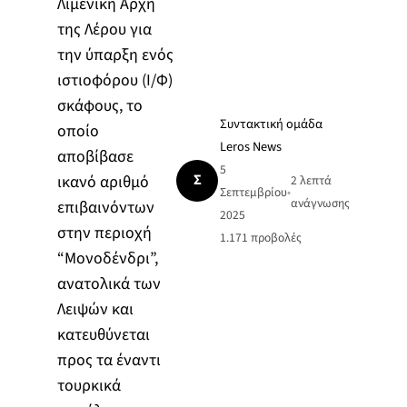
Λιμενική Αρχή
της Λέρου για
την ύπαρξη ενός
ιστιοφόρου (Ι/Φ)
σκάφους, το
Συντακτική ομάδα
οποίο
Leros News
αποβίβασε
5
Σ
ικανό αριθμό
2 λεπτά
Σεπτεμβρίου
•
ανάγνωσης
επιβαινόντων
2025
στην περιοχή
1.171
προβολές
“Μονοδένδρι”,
ανατολικά των
Λειψών και
κατευθύνεται
προς τα έναντι
τουρκικά