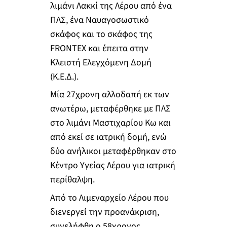
λιμάνι Λακκί της Λέρου από ένα
ΠΛΣ, ένα Ναυαγοσωστικό
σκάφος και το σκάφος της
FRONTEX και έπειτα στην
Κλειστή Ελεγχόμενη Δομή
(Κ.Ε.Δ.).
Μία 27χρονη αλλοδαπή εκ των
ανωτέρω, μεταφέρθηκε με ΠΛΣ
στο λιμάνι Μαστιχαρίου Κω και
από εκεί σε ιατρική δομή, ενώ
δύο ανήλικοι μεταφέρθηκαν στο
Κέντρο Υγείας Λέρου για ιατρική
περίθαλψη.
Από το Λιμεναρχείο Λέρου που
διενεργεί την προανάκριση,
συνελήφθη ο 58χρονος