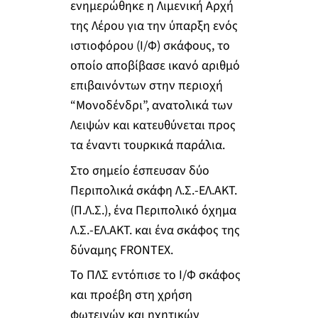
ενημερώθηκε η Λιμενική Αρχή
της Λέρου για την ύπαρξη ενός
ιστιοφόρου (Ι/Φ) σκάφους, το
οποίο αποβίβασε ικανό αριθμό
επιβαινόντων στην περιοχή
“Μονοδένδρι”, ανατολικά των
Λειψών και κατευθύνεται προς
τα έναντι τουρκικά παράλια.
Στο σημείο έσπευσαν δύο
Περιπολικά σκάφη Λ.Σ.-ΕΛ.ΑΚΤ.
(Π.Λ.Σ.), ένα Περιπολικό όχημα
Λ.Σ.-ΕΛ.ΑΚΤ. και ένα σκάφος της
δύναμης FRONTEΧ.
Το ΠΛΣ εντόπισε το Ι/Φ σκάφος
και προέβη στη χρήση
φωτεινών και ηχητικών