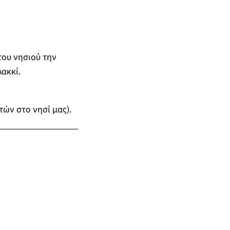
του νησιού την
ακκί.
ών στο νησί μας).