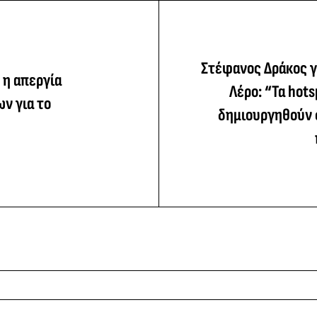
Στέφανος Δράκος γ
 η απεργία
Λέρο: “Τα hots
ν για το
δημιουργηθούν 