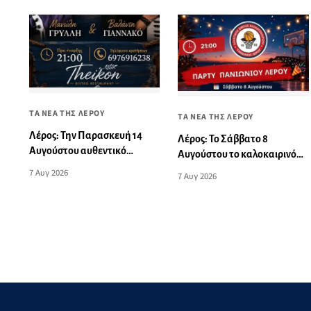
ΤΑ ΝΕΑ ΤΗΣ ΛΕΡΟΥ
ΤΑ ΝΕΑ ΤΗΣ ΛΕΡΟΥ
Λέρος: Την Παρασκευή 14
Λέρος: Το Σάββατο 8
Αυγούστου αυθεντικό
Αυγούστου το καλοκαιρινό
νησιώτικο γλέντι στο Theikon
πάρτι του Πανιωνίου
7 Αυγ 2026
7 Αυγ 2026
Bistro Restaurant!