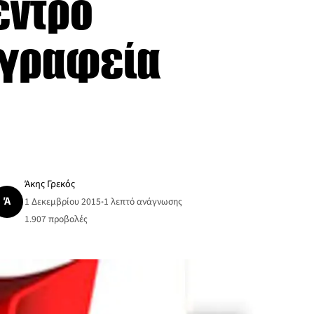
έντρο
 γραφεία
Άκης Γρεκός
Ά
1 Δεκεμβρίου 2015
•
1 λεπτό ανάγνωσης
1.907
προβολές