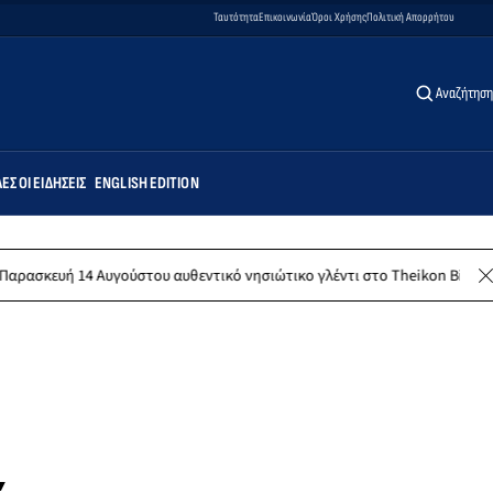
Ταυτότητα
Επικοινωνία
Όροι Χρήσης
Πολιτική Απορρήτου
Αναζήτηση
ΕΣ ΟΙ ΕΙΔΉΣΕΙΣ
ENGLISH EDITION
14 Αυγούστου αυθεντικό νησιώτικο γλέντι στο Theikon Bistro Restaurant!