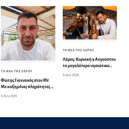
ΤΑ ΝΕΑ ΤΗΣ ΛΕΡΟΥ
Λέρος: Κυριακή 9 Αυγούστου
το μεγαλύτερο νησιώτικο
ΤΑ ΝΕΑ ΤΗΣ ΛΕΡΟΥ
γλέντι του καλοκαιριού
6 Αυγ 2026
Φώτης Γιαννακός στον RV:
Με αυξημένες πληρότητες η
Λέρος, στόχος η επιμήκυνση
6 Αυγ 2026
της τουριστικής σεζόν στο
νησί (audio)