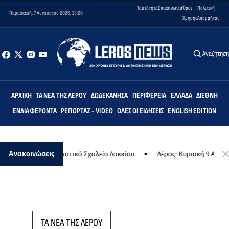
Ταυτότητα
Επικοινωνία
Όροι
Πολιτική
Παρασκευή, 7 Αυγούστου 2026, 13:20
Χρήσης
Απορρήτου
Αναζήτησ
ΑΡΧΙΚΉ
ΤΑ ΝΈΑ ΤΗΣ ΛΈΡΟΥ
ΔΩΔΕΚΆΝΗΣΑ
ΠΕΡΙΦΈΡΕΙΑ
ΕΛΛΆΔΑ
ΔΙΕΘΝΉ
ΕΝΔΙΑΦΈΡΟΝΤΑ
ΡΕΠΟΡΤΆΖ - VIDEO
ΌΛΕΣ ΟΙ ΕΙΔΉΣΕΙΣ
ENGLISH EDITION
Άρτεμις» στο Δημοτικό Σχολείο Λακκίου
Λέρος: Κυριακή 9 Αυγούστο
Ανακοινώσεις
ΤΑ ΝΕΑ ΤΗΣ ΛΕΡΟΥ