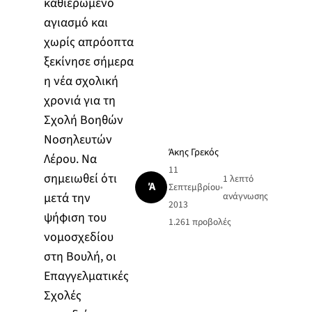
καθιερωμένο
αγιασμό και
χωρίς απρόοπτα
ξεκίνησε σήμερα
η νέα σχολική
χρονιά για τη
Σχολή Βοηθών
Νοσηλευτών
Άκης Γρεκός
Λέρου. Να
11
σημειωθεί ότι
1 λεπτό
Ά
Σεπτεμβρίου
•
μετά την
ανάγνωσης
2013
ψήφιση του
1.261
προβολές
νομοσχεδίου
στη Βουλή, οι
Επαγγελματικές
Σχολές