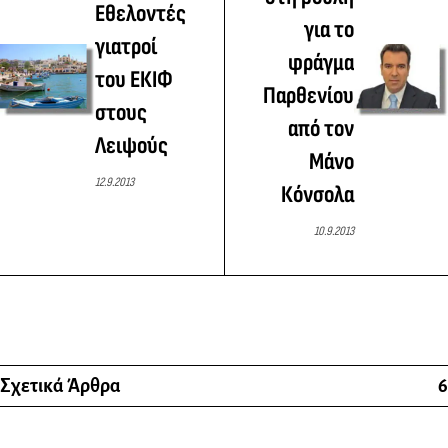
Εθελοντές
για το
γιατροί
φράγμα
του ΕΚΙΦ
Παρθενίου
στους
από τον
Λειψούς
Μάνο
12.9.2013
Κόνσολα
10.9.2013
Σχετικά Άρθρα
6