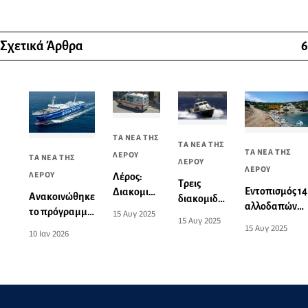
Σχετικά Άρθρα
6
ΤΑ ΝΕΑ ΤΗΣ
ΤΑ ΝΕΑ ΤΗΣ
ΤΑ ΝΕΑ ΤΗΣ
ΛΕΡΟΥ
ΤΑ ΝΕΑ ΤΗΣ
ΛΕΡΟΥ
ΛΕΡΟΥ
ΛΕΡΟΥ
Λέρος:
Τρεις
Εντοπισμός 14
Διακομιδή
Ανακοινώθηκε
διακομιδές
αλλοδαπών
66χρονης
το πρόγραμμα
15 Αυγ 2025
ασθενών
15 Αυγ 2025
στο
στην
δρομολογίων
15 Αυγ 2025
από Λέρο
10 Ιαν 2026
Φαρμακονήσι
Κάλυμνο
του
και
«ΣΑΟΝΗΣΟΣ»
Λειψούς
για την
περίοδο
Ιανουαρίου -