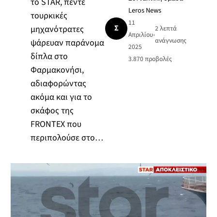
το STAR, πέντε
Leros News
τουρκικές
11
Σ
μηχανότρατες
2 λεπτά
Απριλίου
•
ανάγνωσης
ψάρευαν παράνομα
2025
δίπλα στο
3.870
προβολές
Φαρμακονήσι,
αδιαφορώντας
ακόμα και για το
σκάφος της
FRONΤEX που
περιπολούσε στο…