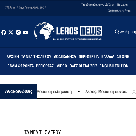
Ταυτότητα
Επικοινωνία
Όροι
Πολιτική
Σάββατο, 8 Αυγούστου 2026, 18:23
Χρήσης
Απορρήτου
Αναζήτησ
ΑΡΧΙΚΉ
ΤΑ ΝΈΑ ΤΗΣ ΛΈΡΟΥ
ΔΩΔΕΚΆΝΗΣΑ
ΠΕΡΙΦΈΡΕΙΑ
ΕΛΛΆΔΑ
ΔΙΕΘΝΉ
ΕΝΔΙΑΦΈΡΟΝΤΑ
ΡΕΠΟΡΤΆΖ - VIDEO
ΌΛΕΣ ΟΙ ΕΙΔΉΣΕΙΣ
ENGLISH EDITION
ης Παναγίας - Μουσική εκδήλωση
Λέρος: Μουσική συναυλία των Ε
Ανακοινώσεις
ΤΑ ΝΕΑ ΤΗΣ ΛΕΡΟΥ