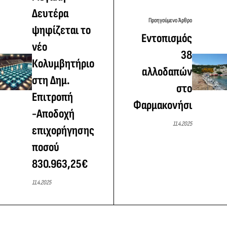
Δευτέρα
Προηγούμενο Άρθρο
ψηφίζεται το
Εντοπισμός
νέο
38
Κολυμβητήριο
αλλοδαπών
στη Δημ.
στο
Επιτροπή
Φαρμακονήσι
-Αποδοχή
11.4.2025
επιχορήγησης
ποσού
830.963,25€
11.4.2025