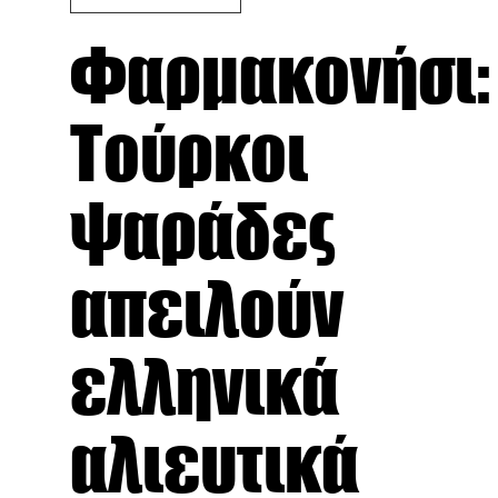
Φαρμακονήσι:
Τούρκοι
ψαράδες
απειλούν
ελληνικά
αλιευτικά