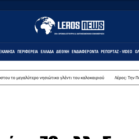
ΕΚΆΝΗΣΑ
ΠΕΡΙΦΈΡΕΙΑ
ΕΛΛΆΔΑ
ΔΙΕΘΝΉ
ΕΝΔΙΑΦΈΡΟΝΤΑ
ΡΕΠΟΡΤΆΖ - VIDEO
ΌΛ
τερο νησιώτικο γλέντι του καλοκαιριού
Λέρος: Την Παρασκευή 14 Αυγ