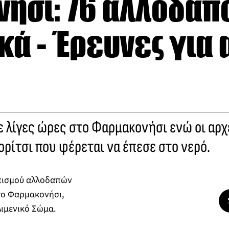
ήσι: 76 αλλοδαπο
κά - Έρευνες για
ε λίγες ώρες στο Φαρμακονήσι ενώ οι αρ
κορίτσι που φέρεται να έπεσε στο νερό.
οπισμού αλλοδαπών
το Φαρμακονήσι,
Λιμενικό Σώμα.