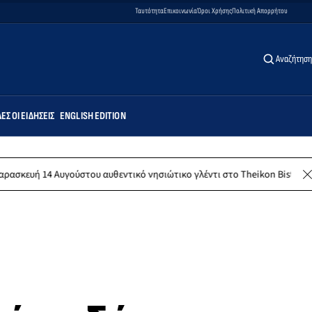
Ταυτότητα
Επικοινωνία
Όροι Χρήσης
Πολιτική Απορρήτου
Αναζήτηση
ΕΣ ΟΙ ΕΙΔΉΣΕΙΣ
ENGLISH EDITION
ούστου αυθεντικό νησιώτικο γλέντι στο Theikon Bistro Restaurant!