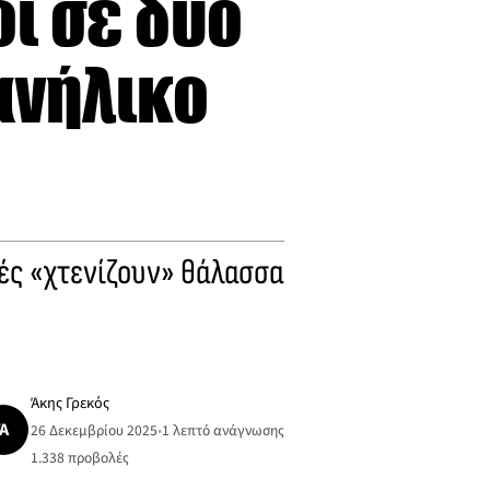
ί σε δύο
 ανήλικο
χές «χτενίζουν» θάλασσα
Άκης Γρεκός
Ά
26 Δεκεμβρίου 2025
•
1 λεπτό ανάγνωσης
1.338
προβολές