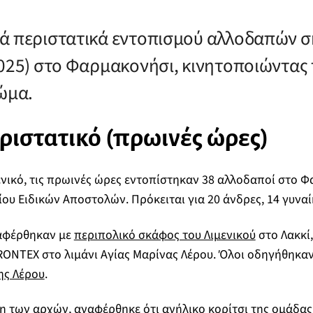
ά περιστατικά εντοπισμού αλλοδαπών 
025) στο Φαρμακονήσι, κινητοποιώντας τ
Σώμα.
ιστατικό (πρωινές ώρες)
νικό, τις πρωινές ώρες εντοπίστηκαν 38 αλλοδαποί στο 
ου Ειδικών Αποστολών. Πρόκειται για 20 άνδρες, 14 γυναίκ
ταφέρθηκαν με
περιπολικό σκάφος του Λιμενικού
στο Λακκί,
RONTEX στο λιμάνι Αγίας Μαρίνας Λέρου. Όλοι οδηγήθηκα
ης Λέρου
.
 των αρχών, αναφέρθηκε ότι ανήλικο κορίτσι της ομάδας