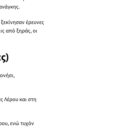
ανάγκης.
 ξεκίνησαν έρευνες
ις από ξηράς, οι
ς)
ονήσι,
ς Λέρου και στη
ρου, ενώ τυχόν