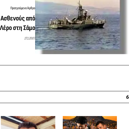
Προηγούμενο Άρθρο
 Ασθενούς από
 Λέρο στη Σάμο
17.1.2007
6