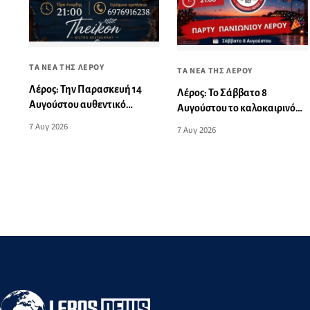
ΤΑ ΝΕΑ ΤΗΣ ΛΕΡΟΥ
ΤΑ ΝΕΑ ΤΗΣ ΛΕΡΟΥ
Λέρος: Την Παρασκευή 14
Λέρος: Το Σάββατο 8
Αυγούστου αυθεντικό
Αυγούστου το καλοκαιρινό
νησιώτικο γλέντι στο Theikon
πάρτι του Πανιωνίου
7 Αυγ 2026
7 Αυγ 2026
Bistro Restaurant!