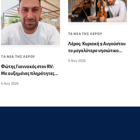
ΤΑ ΝΕΑ ΤΗΣ ΛΕΡΟΥ
Λέρος: Κυριακή 9 Αυγούστου
το μεγαλύτερο νησιώτικο
ΤΑ ΝΕΑ ΤΗΣ ΛΕΡΟΥ
γλέντι του καλοκαιριού
6 Αυγ 2026
Φώτης Γιαννακός στον RV:
Με αυξημένες πληρότητες η
Λέρος, στόχος η επιμήκυνση
6 Αυγ 2026
της τουριστικής σεζόν στο
νησί (audio)