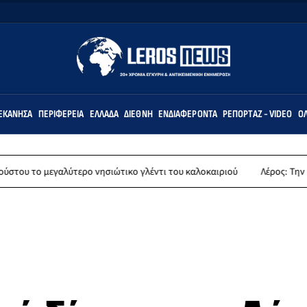
ΕΚΆΝΗΣΑ
ΠΕΡΙΦΈΡΕΙΑ
ΕΛΛΆΔΑ
ΔΙΕΘΝΉ
ΕΝΔΙΑΦΈΡΟΝΤΑ
ΡΕΠΟΡΤΆΖ - VIDEO
ΌΛ
γαλύτερο νησιώτικο γλέντι του καλοκαιριού
Λέρος: Την Παρασκευή 14