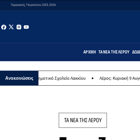
Παρασκευή, 7 Αυγούστου 2026, 05:04
ΑΡΧΙΚΉ
ΤΑ ΝΈΑ ΤΗΣ ΛΈΡΟΥ
ΔΩΔ
 στο Δημοτικό Σχολείο Λακκίου
Λέρος: Κυριακή 9 Αυγούστου το με
Ανακοινώσεις
ΤΑ ΝΕΑ ΤΗΣ ΛΕΡΟΥ