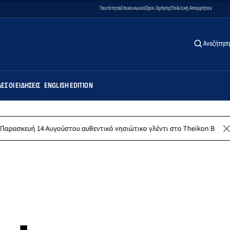
Ταυτότητα
Επικοινωνία
Όροι Χρήσης
Πολιτική Απορρήτου
Αναζήτηση
ΕΣ ΟΙ ΕΙΔΉΣΕΙΣ
ENGLISH EDITION
 Αυγούστου αυθεντικό νησιώτικο γλέντι στο Theikon Bistro Restaurant!