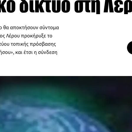
ό δίκτυο στη Λέρ
υο θα αποκτήσουν σύντομα
μος Λέρου προκήρυξε το
τύου τοπικής πρόσβασης
σου», και έτσι η σύνδεση