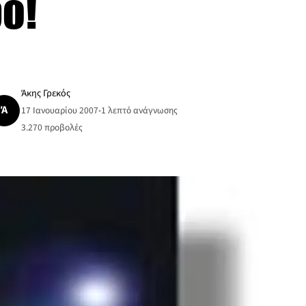
ο!
Άκης Γρεκός
Ά
17 Ιανουαρίου 2007
•
1 λεπτό ανάγνωσης
3.270
προβολές