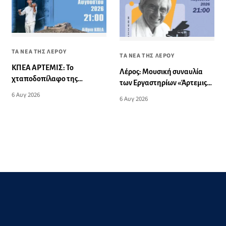
ΤΑ ΝΕΑ ΤΗΣ ΛΕΡΟΥ
ΤΑ ΝΕΑ ΤΗΣ ΛΕΡΟΥ
ΚΠΕΑ ΑΡΤΕΜΙΣ: Το
Λέρος: Μουσική συναυλία
χταποδοπίλαφο της
των Εργαστηρίων «Άρτεμις»
Παναγίας - Μουσική
στο Δημοτικό Σχολείο
6 Αυγ 2026
6 Αυγ 2026
εκδήλωση
Λακκίου