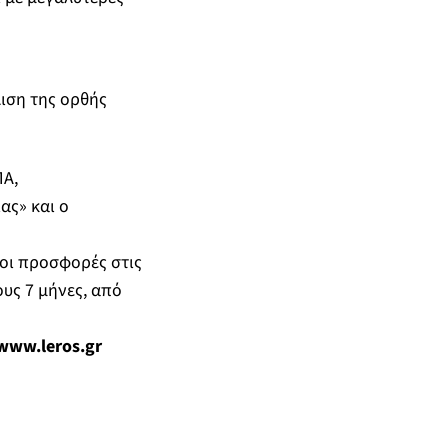
ιση της ορθής
ΠΑ,
ας» και ο
 οι προσφορές στις
ους 7 μήνες, από
www.leros.gr