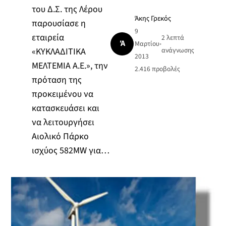
του Δ.Σ. της Λέρου
Άκης Γρεκός
παρουσίασε η
9
εταιρεία
2 λεπτά
Ά
Μαρτίου
•
«ΚΥΚΛΑΔΙΤΙΚΑ
ανάγνωσης
2013
ΜΕΛΤΕΜΙΑ Α.Ε.», την
2.416
προβολές
πρόταση της
προκειμένου να
κατασκευάσει και
να λειτουργήσει
Αιολικό Πάρκο
ισχύος 582MW για…