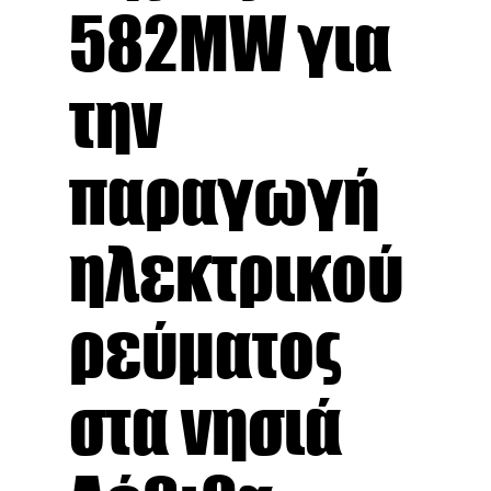
582MW για
την
παραγωγή
ηλεκτρικού
ρεύματος
στα νησιά