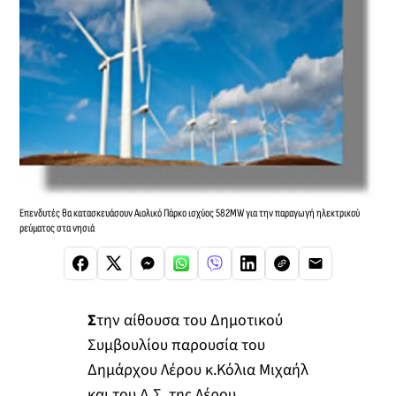
Επενδυτές θα κατασκευάσουν Αιολικό Πάρκο ισχύος 582MW για την παραγωγή ηλεκτρικού
ρεύματος στα νησιά
Σ
την αίθουσα του Δημοτικού
Συμβουλίου παρουσία του
Δημάρχου Λέρου κ.Κόλια Μιχαήλ
και του Δ.Σ. της Λέρου