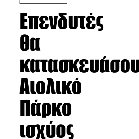
Επενδυτές
θα
κατασκευάσο
Αιολικό
Πάρκο
ισχύος