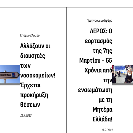
Προηγούμενο Άρθρο
ΛΕΡΟΣ: Ο
Επόμενο Άρθρο
εορτασμός
Αλλάζουν οι
της 7ης
διοικητές
Μαρτίου - 65
των
Χρόνια από
νοσοκομείων!
την
Έρχεται
ενσωμάτωση
προκήρυξη
με τη
θέσεων
Μητέρα
11.3.2013
Ελλάδα!
8.3.2013