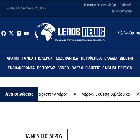
Ταυτότητα
Επικοινωνία
Όροι
Πολιτική
Πέμπτη, 6 Αυγούστου 2026, 19:27
Χρήσης
Απορρήτου
Αναζήτησ
ΑΡΧΙΚΉ
ΤΑ ΝΈΑ ΤΗΣ ΛΈΡΟΥ
ΔΩΔΕΚΆΝΗΣΑ
ΠΕΡΙΦΈΡΕΙΑ
ΕΛΛΆΔΑ
ΔΙΕΘΝΉ
ΕΝΔΙΑΦΈΡΟΝΤΑ
ΡΕΠΟΡΤΆΖ - VIDEO
ΌΛΕΣ ΟΙ ΕΙΔΉΣΕΙΣ
ENGLISH EDITION
ση “Δημιουργώντας (σ)την Λέρο”
Λέρος: Έκθεση Βιβλίου και παρα
Ανακοινώσεις
ΤΑ ΝΕΑ ΤΗΣ ΛΕΡΟΥ