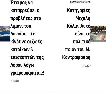
Έτοιμος να
Προηγούμενο Άρθρο
καταρρεύσει ο
Κατηγορίες
προβλήτας στο
Μιχάλη
λιμάνι του
Κόλια: Αυτό
Λακκίου - Σε
είναι το
κίνδυνο οι ζωές
πολιτικό
κατοίκων &
ποιόν του Μ.
επισκεπτών της
Κοντραφούρη
Λέρου λόγω
5.4.2014
γραφειοκρατίας!
6.4.2014