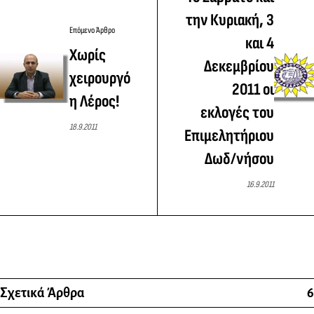
την Κυριακή, 3
Επόμενο Άρθρο
και 4
Χωρίς
Δεκεμβρίου
χειρουργό
2011 οι
η Λέρος!
εκλογές του
18.9.2011
Επιμελητήριου
Δωδ/νήσου
16.9.2011
Σχετικά Άρθρα
6