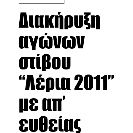
Διακήρυξη
αγώνων
στίβου
“Λέρια 2011”
με απ’
ευθείας