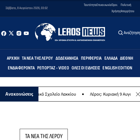
Ταυτότητα
Επικοινωνία
Όροι
Πολιτική
Σάββατο, 8 Αυγούστου 2026, 03:02
Χρήσης
Απορρήτου
Αναζήτησ
ΑΡΧΙΚΉ
ΤΑ ΝΈΑ ΤΗΣ ΛΈΡΟΥ
ΔΩΔΕΚΆΝΗΣΑ
ΠΕΡΙΦΈΡΕΙΑ
ΕΛΛΆΔΑ
ΔΙΕΘΝΉ
ΕΝΔΙΑΦΈΡΟΝΤΑ
ΡΕΠΟΡΤΆΖ - VIDEO
ΌΛΕΣ ΟΙ ΕΙΔΉΣΕΙΣ
ENGLISH EDITION
ις» στο Δημοτικό Σχολείο Λακκίου
Λέρος: Κυριακή 9 Αυγούστου το
Ανακοινώσεις
ΤΑ ΝΕΑ ΤΗΣ ΛΕΡΟΥ