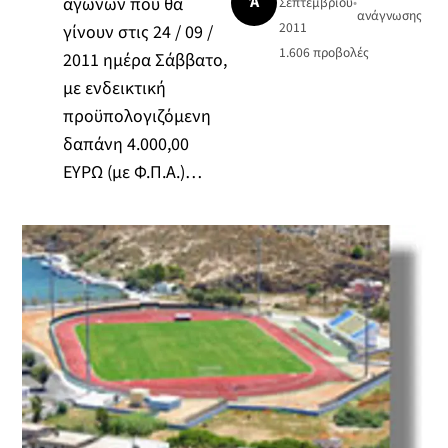
Ά
αγώνων που θα
Σεπτεμβρίου
•
ανάγνωσης
2011
γίνουν στις 24 / 09 /
1.606
προβολές
2011 ημέρα Σάββατο,
με ενδεικτική
προϋπολογιζόμενη
δαπάνη 4.000,00
ΕΥΡΩ (με Φ.Π.Α.)…