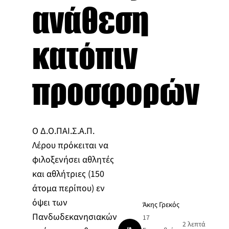
ανάθεση
κατόπιν
προσφορών
Ο Δ.Ο.ΠΑΙ.Σ.Α.Π.
Λέρου πρόκειται να
φιλοξενήσει αθλητές
και αθλήτριες (150
άτομα περίπου) εν
όψει των
Άκης Γρεκός
Πανδωδεκανησιακών
17
2 λεπτά