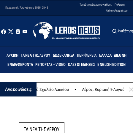
Ταυτότητα
Επικοινωνία
Όροι
Πολιτική
Παρασκευή, 7 Αυγούστου 2026, 05:48
Χρήσης
Απορρήτου
Αναζήτησ
ΑΡΧΙΚΉ
ΤΑ ΝΈΑ ΤΗΣ ΛΈΡΟΥ
ΔΩΔΕΚΆΝΗΣΑ
ΠΕΡΙΦΈΡΕΙΑ
ΕΛΛΆΔΑ
ΔΙΕΘΝΉ
ΕΝΔΙΑΦΈΡΟΝΤΑ
ΡΕΠΟΡΤΆΖ - VIDEO
ΌΛΕΣ ΟΙ ΕΙΔΉΣΕΙΣ
ENGLISH EDITION
» στο Δημοτικό Σχολείο Λακκίου
Λέρος: Κυριακή 9 Αυγούστου το μ
Ανακοινώσεις
ΤΑ ΝΕΑ ΤΗΣ ΛΕΡΟΥ