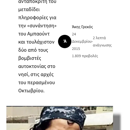
ανταποκριτή του
μεταδίδει
πληροφορίες για
την «συνάντηση»
Άκης Γρεκός
του Αμπαούντ
24
2 λεπτά
Ά
και τουλάχιστον
Δεκεμβρίου
•
ανάγνωσης
2015
δύο από τους
1.809
προβολές
βομβιστές
αυτοκτονίας στο
νησί, στις αρχές
του περασμένου
Οκτωβρίου.