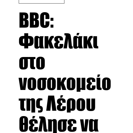
BBC:
Φακελάκι
στο
νοσοκομείο
της Λέρου
θέλησε να