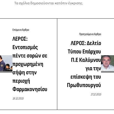
Τα σχόλια δημοσιεύονται κατόπιν έγκρισης.
Επόμενο Άρθρο
Προηγούμενο Άρθρο
ΛΕΡΟΣ:
ΛΕΡΟΣ: Δελτίο
Εντοπισμός
Τύπου Επάρχου
πέντε σορών σε
Π.Ε Καλύμνου
προχωρημένη
για την
σήψη στην
επίσκεψη του
περιοχή
Πρωθυπουργού
Φαρμακονησίου
17.12.2015
18.12.2015