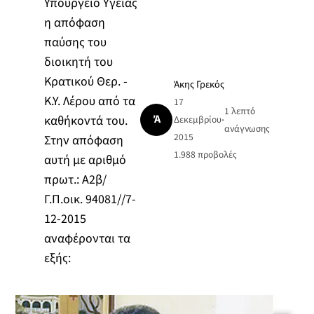
Υπουργείο Υγείας
η απόφαση
παύσης του
διοικητή του
Κρατικού Θερ. -
Άκης Γρεκός
Κ.Υ. Λέρου από τα
17
1 λεπτό
Ά
καθήκοντά του.
Δεκεμβρίου
•
ανάγνωσης
2015
Στην απόφαση
1.988
προβολές
αυτή με αριθμό
πρωτ.: Α2β/
Γ.Π.οικ. 94081//7-
12-2015
αναφέρονται τα
εξής: