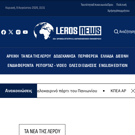
Ταυτότητα
Επικοινωνία
Όροι
Πολιτική
Κυριακή, 9 Αυγούστου 2026, 15:31
Χρήσης
Απορρήτου
Αναζήτησ
ΑΡΧΙΚΉ
ΤΑ ΝΈΑ ΤΗΣ ΛΈΡΟΥ
ΔΩΔΕΚΆΝΗΣΑ
ΠΕΡΙΦΈΡΕΙΑ
ΕΛΛΆΔΑ
ΔΙΕΘΝΉ
ΕΝΔΙΑΦΈΡΟΝΤΑ
ΡΕΠΟΡΤΆΖ - VIDEO
ΌΛΕΣ ΟΙ ΕΙΔΉΣΕΙΣ
ENGLISH EDITION
 Αυγούστου το καλοκαιρινό πάρτι του Πανιωνίου
ΚΠΕΑ ΑΡΤΕΜΙΣ: Τ
Ανακοινώσεις
ΤΑ ΝΕΑ ΤΗΣ ΛΕΡΟΥ