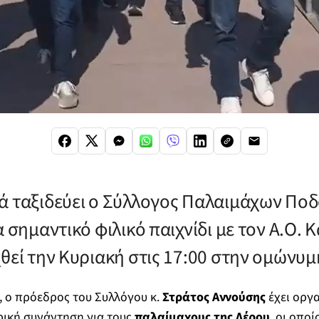
ά ταξιδεύει ο Σύλλογος Παλαιμάχων Πο
α σημαντικό φιλικό παιχνίδι με τον Α.Ο. 
χθεί την Κυριακή στις 17:00 στην ομώνυμ
, ο πρόεδρος του Συλλόγου κ.
Στράτος Αννούσης
έχει οργα
ρική συνάντηση για τους
παλαίμαχους της Λέρου
, οι οποί