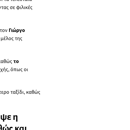
τας σε φιλικές
τον
Γιώργο
 μέλος της
 καθώς
το
χής, όπως οι
τερο ταξίδι, καθώς
αψε η
θώς και