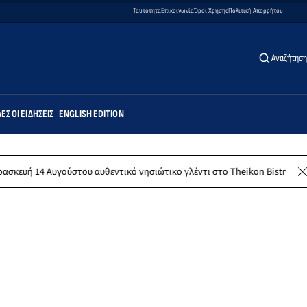
Ταυτότητα
Επικοινωνία
Όροι Χρήσης
Πολιτική Απορρήτου
Αναζήτηση
ΕΣ ΟΙ ΕΙΔΉΣΕΙΣ
ENGLISH EDITION
ύστου αυθεντικό νησιώτικο γλέντι στο Theikon Bistro Restaurant!