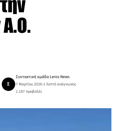
στην
 Α.Ο.
Συντακτική ομάδα Leros News
Σ
7 Μαρτίου 2026
•
1 λεπτό ανάγνωσης
1.187
προβολές