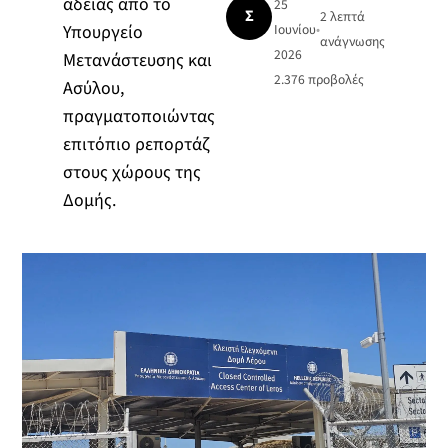
άδειας από το
25
Σ
2 λεπτά
Υπουργείο
Ιουνίου
•
ανάγνωσης
2026
Μετανάστευσης και
2.376
προβολές
Ασύλου,
πραγματοποιώντας
επιτόπιο ρεπορτάζ
στους χώρους της
Δομής.