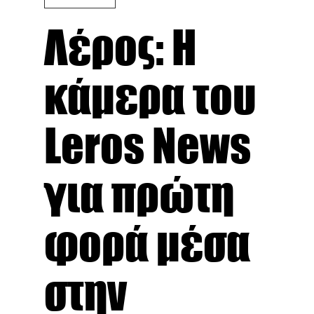
Λέρος: Η
κάμερα του
Leros News
για πρώτη
φορά μέσα
στην