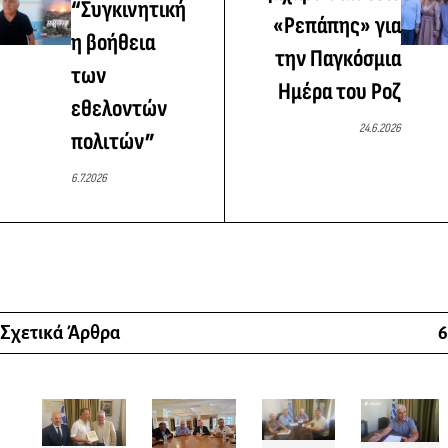
“Συγκινητική
«Ρεπάπης» για
η βοήθεια
την Παγκόσμια
των
Ημέρα του Ροζ
εθελοντών
24.6.2026
πολιτών”
6.7.2026
Σχετικά Άρθρα
6