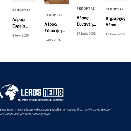
ΡΕΠΟΡΤΑΖ
ΡΕΠΟΡΤΑΖ
ΡΕΠΟΡΤΑΖ
ΡΕΠΟΡΤΑΖ
Λέρος:
Δήμαρχος
Λέρος:
Λέρος:
Συνάντηση
Λέρου:
Ευρεία
Σύσκεψη
του
“Δεκάδες
σύσκεψη στο
17 Ιουλ 2026
17 Ιουλ 2026
3 Αυγ 2026
του
Βουλευτή
ανώνυμες
Δημαρχείο
2 Αυγ 2026
Υφυπουργού
Μάνου
καταγγελίες
παρουσία
Ναυτιλίας με
Κόνσολα
στο νησί -
του
τον
με τον
Τους
Υφυπουργού
Δήμαρχο και
Δήμαρχο
φοβίζουν τα
Ναυτιλίας
φορείς του
Τιμόθεο
μεγάλα
Στέφανου
νησιού
Κωττάκη
έργα”
Γκίκα
Leros News, η Λέρος σήμερα: Καθημερινή εφημερίδα της Λέρου με όλες τις ειδήσεις για τη Λέρο,
νέα, εκδηλώσεις, ρεπορτάζ, video της Λέρου