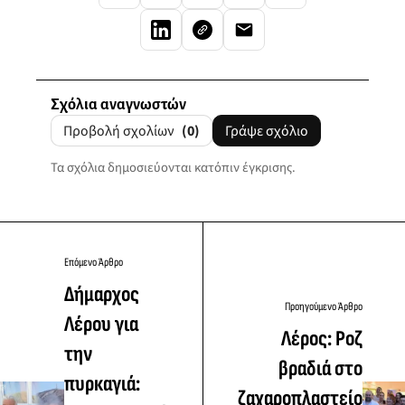
Σχόλια αναγνωστών
Προβολή σχολίων
(0)
Γράψε σχόλιο
Τα σχόλια δημοσιεύονται κατόπιν έγκρισης.
Επόμενο Άρθρο
Δήμαρχος
Προηγούμενο Άρθρο
Λέρου για
Λέρος: Ροζ
την
βραδιά στο
πυρκαγιά:
ζαχαροπλαστείο