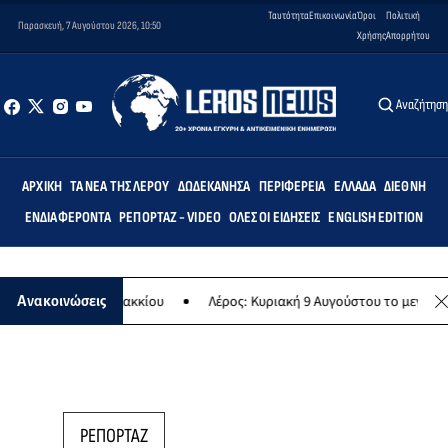
Ταυτότητα
Επικοινωνία
Όροι
Πολιτική
Παρασκευή, 7 Αυγούστου 2026, 10:50
Χρήσης
Απορρήτου
Αναζήτησ
ΑΡΧΙΚΉ
ΤΑ ΝΈΑ ΤΗΣ ΛΈΡΟΥ
ΔΩΔΕΚΆΝΗΣΑ
ΠΕΡΙΦΈΡΕΙΑ
ΕΛΛΆΔΑ
ΔΙΕΘΝΉ
ΕΝΔΙΑΦΈΡΟΝΤΑ
ΡΕΠΟΡΤΆΖ - VIDEO
ΌΛΕΣ ΟΙ ΕΙΔΉΣΕΙΣ
ENGLISH EDITION
χολείο Λακκίου
Λέρος: Κυριακή 9 Αυγούστου το μεγαλύτερο νησιώτι
Ανακοινώσεις
ΡΕΠΟΡΤΑΖ