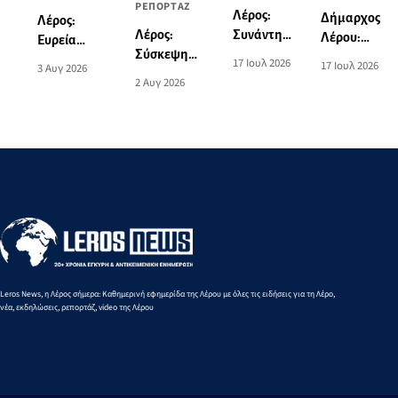
ΡΕΠΟΡΤΑΖ
Λέρος:
Δήμαρχος
Λέρος:
Λέρος:
Συνάντηση
Λέρου:
Ευρεία
Σύσκεψη
του
“Δεκάδες
σύσκεψη στο
17 Ιουλ 2026
17 Ιουλ 2026
3 Αυγ 2026
του
Βουλευτή
ανώνυμες
Δημαρχείο
2 Αυγ 2026
Υφυπουργού
Μάνου
καταγγελίες
παρουσία
Ναυτιλίας με
Κόνσολα
στο νησί -
του
τον
με τον
Τους
Υφυπουργού
Δήμαρχο και
Δήμαρχο
φοβίζουν τα
Ναυτιλίας
φορείς του
Τιμόθεο
μεγάλα
Στέφανου
νησιού
Κωττάκη
έργα”
Γκίκα
Leros News, η Λέρος σήμερα: Καθημερινή εφημερίδα της Λέρου με όλες τις ειδήσεις για τη Λέρο,
νέα, εκδηλώσεις, ρεπορτάζ, video της Λέρου