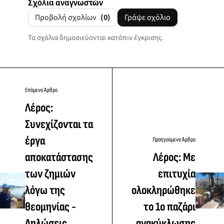
Σχόλια αναγνωστών
Προβολή σχολίων
(0)
Γράψε σχόλιο
Τα σχόλια δημοσιεύονται κατόπιν έγκρισης.
Επόμενο Άρθρο
Λέρος:
Συνεχίζονται τα
έργα
Προηγούμενο Άρθρο
αποκατάστασης
Λέρος: Με
των ζημιών
επιτυχία
λόγω της
ολοκληρώθηκε
θεομηνίας -
το 1ο παζάρι
Δηλώσεις
ανακύκλωσης