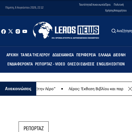
Ταυτότητα
Επικοινωνία
Όροι
Πολιτική
Πέμπτη, 6 Αυγούστου 2026, 22:12
Χρήσης
Απορρήτου
Αναζήτησ
ΑΡΧΙΚΉ
ΤΑ ΝΈΑ ΤΗΣ ΛΈΡΟΥ
ΔΩΔΕΚΆΝΗΣΑ
ΠΕΡΙΦΈΡΕΙΑ
ΕΛΛΆΔΑ
ΔΙΕΘΝΉ
ΕΝΔΙΑΦΈΡΟΝΤΑ
ΡΕΠΟΡΤΆΖ - VIDEO
ΌΛΕΣ ΟΙ ΕΙΔΉΣΕΙΣ
ENGLISH EDITION
ημιουργώντας (σ)την Λέρο”
Λέρος: Έκθεση Βιβλίου και παραδοσιακ
Ανακοινώσεις
ΡΕΠΟΡΤΑΖ