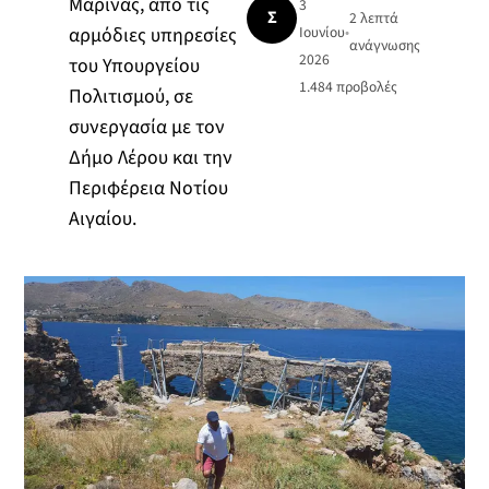
Μαρίνας, από τις
3
Σ
2 λεπτά
αρμόδιες υπηρεσίες
Ιουνίου
•
ανάγνωσης
2026
του Υπουργείου
1.484
προβολές
Πολιτισμού, σε
συνεργασία με τον
Δήμο Λέρου και την
Περιφέρεια Νοτίου
Αιγαίου.