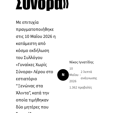
Σύνορα»
Με επιτυχία
πραγματοποιήθηκε
στις 10 Μαΐου 2026 η
κατάμεστη από
κόσμο εκδήλωση
του Συλλόγου
Νίκος Ιγνατίδης
«Γυναίκες Χωρίς
10
Σύνορα» Λέρου στο
2 λεπτά
Ν
Μαΐου
•
εστιατόριο
ανάγνωσης
2026
“Ξενώνας στα
1.362
προβολές
Άλιντα”, κατά την
οποία τιμήθηκαν
δύο μητέρες που