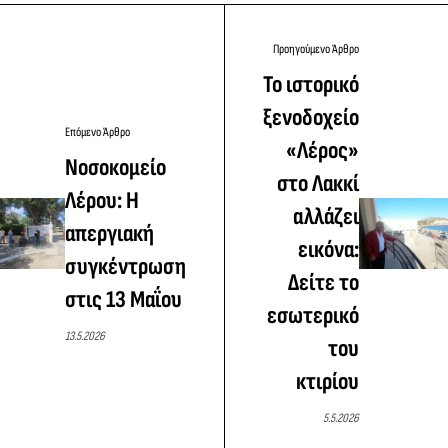
Προηγούμενο Άρθρο
Το ιστορικό
ξενοδοχείο
Επόμενο Άρθρο
«Λέρος»
Νοσοκομείο
στο Λακκί
Λέρου: H
αλλάζει
απεργιακή
εικόνα:
συγκέντρωση
Δείτε το
στις 13 Μαΐου
εσωτερικό
13.5.2026
του
κτιρίου
5.5.2026