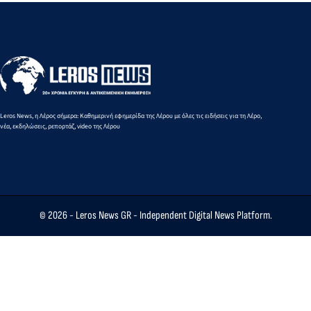
παιδιά
Δήμαρχο και
Δήμαρχ
Ναυτιλίας
φορείς του
Τιμόθεο
Στέφανου
νησιού
Κωττάκ
Γκίκα
Leros News, η Λέρος σήμερα: Καθημερινή εφημερίδα της Λέρου με όλες τις ειδήσεις για τη Λέρο,
νέα, εκδηλώσεις, ρεπορτάζ, video της Λέρου
© 2026 -
Leros News GR
- Independent Digital News Platform.