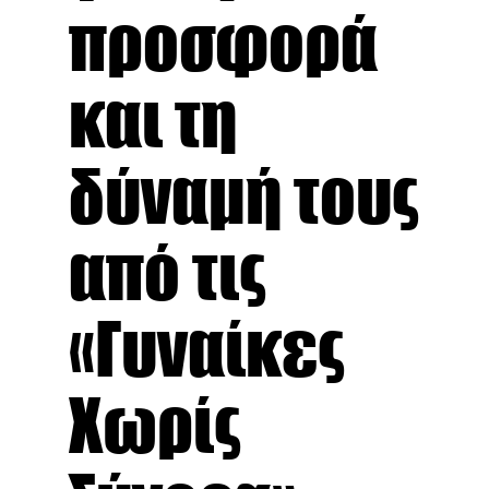
προσφορά
και τη
δύναμή τους
από τις
«Γυναίκες
Χωρίς