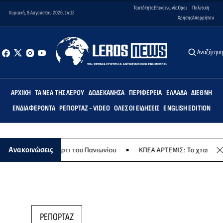
Ταυτότητα
Επικοινωνία
Όροι
Πολιτική
Κυριακή, 9 Αυγούστου 2026, 14:12
Χρήσης
Απορρήτου
Αναζήτησ
ΑΡΧΙΚΉ
ΤΑ ΝΈΑ ΤΗΣ ΛΈΡΟΥ
ΔΩΔΕΚΆΝΗΣΑ
ΠΕΡΙΦΈΡΕΙΑ
ΕΛΛΆΔΑ
ΔΙΕΘΝΉ
ΕΝΔΙΑΦΈΡΟΝΤΑ
ΡΕΠΟΡΤΆΖ - VIDEO
ΌΛΕΣ ΟΙ ΕΙΔΉΣΕΙΣ
ENGLISH EDITION
αιρινό πάρτι του Πανιωνίου
ΚΠΕΑ ΑΡΤΕΜΙΣ: Το χταποδοπίλαφο της
Ανακοινώσεις
ΡΕΠΟΡΤΑΖ