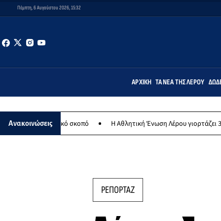
Πέμπτη, 6 Αυγούστου 2026, 15:32
ΑΡΧΙΚΉ
ΤΑ ΝΈΑ ΤΗΣ ΛΈΡΟΥ
ΔΩΔ
φιλανθρωπικό σκοπό
Η Αθλητική Ένωση Λέρου γιορτάζει 30 χρόνια ι
Ανακοινώσεις
ΡΕΠΟΡΤΑΖ