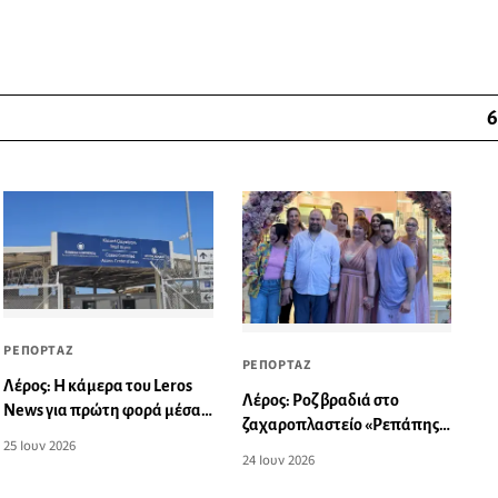
6
ΡΕΠΟΡΤΑΖ
ΡΕΠΟΡΤΑΖ
Λέρος: Η κάμερα του Leros
Λέρος: Ροζ βραδιά στο
News για πρώτη φορά μέσα
ζαχαροπλαστείο «Ρεπάπης»
στην Κλειστή Ελεγχόμενη
25 Ιουν 2026
για την Παγκόσμια Ημέρα
Δομή
24 Ιουν 2026
του Ροζ