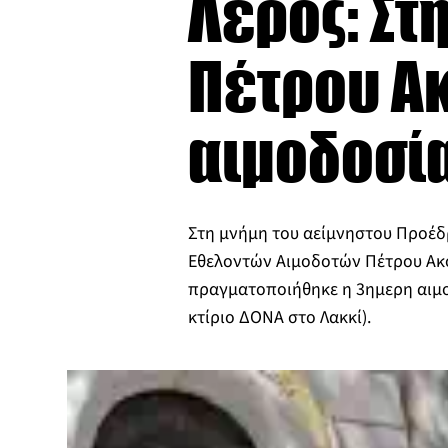
Λέρος: Στ
Πέτρου Α
αιμοδοσία
Στη μνήμη του αείμνηστου Προέδ
Εθελοντών Αιμοδοτών Πέτρου Α
πραγματοποιήθηκε η 3ημερη αιμο
κτίριο ΔΟΝΑ στο Λακκί).