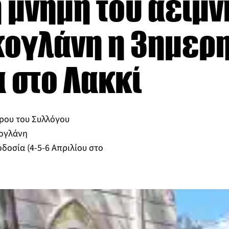
η μνήμη του αείμ
κογλάνη η 3ημερ
 στο Λακκί
ρου του Συλλόγου
κογλάνη
δοσία (4-5-6 Απριλίου στο