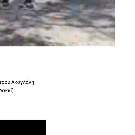
έτρου Ακογλάνη
ακκί).