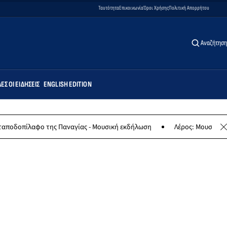
Ταυτότητα
Επικοινωνία
Όροι Χρήσης
Πολιτική Απορρήτου
Αναζήτηση
ΕΣ ΟΙ ΕΙΔΉΣΕΙΣ
ENGLISH EDITION
αφο της Παναγίας - Μουσική εκδήλωση
Λέρος: Μουσική συναυλία τ