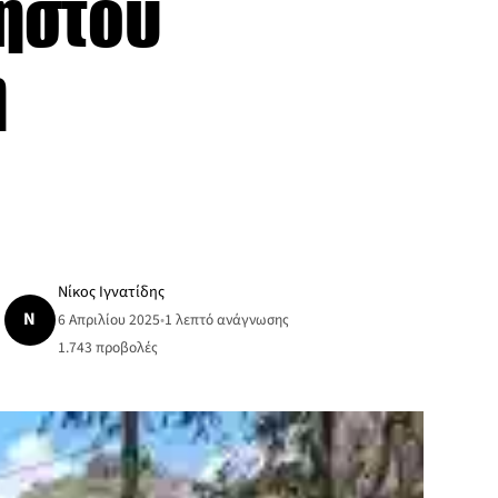
νηστου
η
Νίκος Ιγνατίδης
Ν
6 Απριλίου 2025
•
1 λεπτό ανάγνωσης
1.743
προβολές