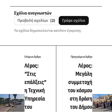
Σχόλια αναγνωστών
Προβολή σχολίων
(2)
Γράψε σχόλιο
Τα σχόλια δημοσιεύονται κατόπιν έγκρισης.
Επόμενο Άρθρο
Προηγούμενο Άρθρο
Λέρος:
Λέρος:
“Στις
Μεγάλη
επάλξεις”
συμμετοχή
η Τεχνική
του κόσμου
Υπηρεσία
στη δράση
του
του Δήμου