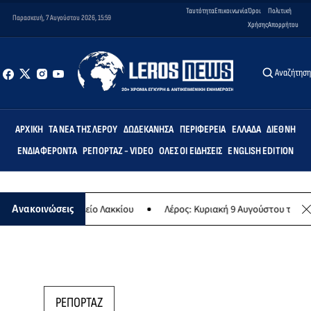
Ταυτότητα
Επικοινωνία
Όροι
Πολιτική
Παρασκευή, 7 Αυγούστου 2026, 15:59
Χρήσης
Απορρήτου
Αναζήτησ
ΑΡΧΙΚΉ
ΤΑ ΝΈΑ ΤΗΣ ΛΈΡΟΥ
ΔΩΔΕΚΆΝΗΣΑ
ΠΕΡΙΦΈΡΕΙΑ
ΕΛΛΆΔΑ
ΔΙΕΘΝΉ
ΕΝΔΙΑΦΈΡΟΝΤΑ
ΡΕΠΟΡΤΆΖ - VIDEO
ΌΛΕΣ ΟΙ ΕΙΔΉΣΕΙΣ
ENGLISH EDITION
ό Σχολείο Λακκίου
Λέρος: Κυριακή 9 Αυγούστου το μεγαλύτερο νησι
Ανακοινώσεις
ΡΕΠΟΡΤΑΖ