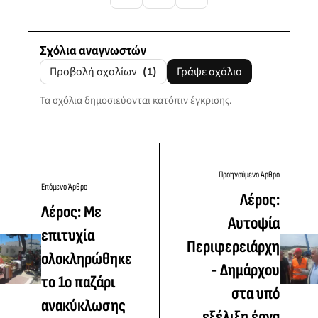
Σχόλια αναγνωστών
Προβολή σχολίων
(1)
Γράψε σχόλιο
Τα σχόλια δημοσιεύονται κατόπιν έγκρισης.
Προηγούμενο Άρθρο
Επόμενο Άρθρο
Λέρος:
Λέρος: Με
Αυτοψία
επιτυχία
Περιφερειάρχη
ολοκληρώθηκε
- Δημάρχου
το 1ο παζάρι
στα υπό
ανακύκλωσης
εξέλιξη έργα