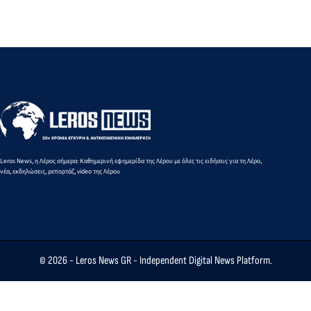
Υφυπουργού
Μάνου
καταγγελίες
παρουσία
Ναυτιλίας με
Κόνσολα
στο νησί -
του
τον
με τον
Τους
Υφυπουργού
Δήμαρχο και
Δήμαρχο
φοβίζουν τα
Ναυτιλίας
φορείς του
Τιμόθεο
μεγάλα
Στέφανου
νησιού
Κωττάκη
έργα”
Γκίκα
Leros News, η Λέρος σήμερα: Καθημερινή εφημερίδα της Λέρου με όλες τις ειδήσεις για τη Λέρο,
νέα, εκδηλώσεις, ρεπορτάζ, video της Λέρου
© 2026 -
Leros News GR
- Independent Digital News Platform.