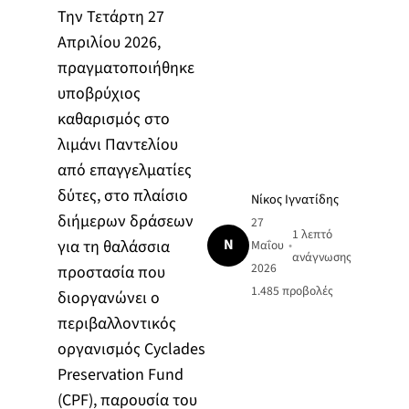
Την Τετάρτη 27
Απριλίου 2026,
πραγματοποιήθηκε
υποβρύχιος
καθαρισμός στο
λιμάνι Παντελίου
από επαγγελματίες
δύτες, στο πλαίσιο
Νίκος Ιγνατίδης
διήμερων δράσεων
27
1 λεπτό
Ν
για τη θαλάσσια
Μαΐου
•
ανάγνωσης
2026
προστασία που
1.485
προβολές
διοργανώνει ο
περιβαλλοντικός
οργανισμός Cyclades
Preservation Fund
(CPF), παρουσία του