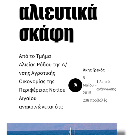
αλιευτικά
σκάφη
Από το Τμήμα
Αλιείας Ρόδου της Δ/
Άκης Γρεκός
νσης Αγροτικής
5
Οικονομίας της
1 λεπτό
Ά
Μαΐου
•
Περιφέρειας Νοτίου
ανάγνωσης
2015
Αιγαίου
238
προβολές
ανακοινώνεται ότι: