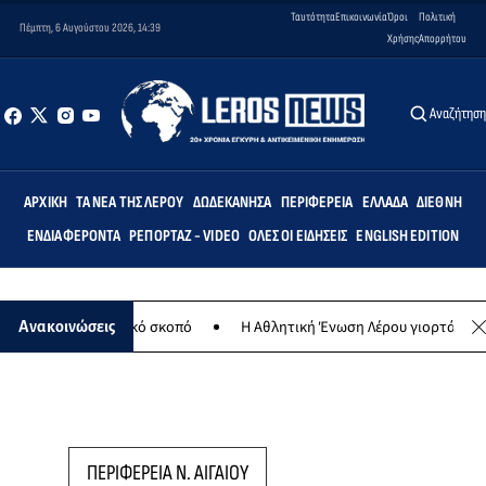
Ταυτότητα
Επικοινωνία
Όροι
Πολιτική
Πέμπτη, 6 Αυγούστου 2026, 14:39
Χρήσης
Απορρήτου
Αναζήτησ
ΑΡΧΙΚΉ
ΤΑ ΝΈΑ ΤΗΣ ΛΈΡΟΥ
ΔΩΔΕΚΆΝΗΣΑ
ΠΕΡΙΦΈΡΕΙΑ
ΕΛΛΆΔΑ
ΔΙΕΘΝΉ
ΕΝΔΙΑΦΈΡΟΝΤΑ
ΡΕΠΟΡΤΆΖ - VIDEO
ΌΛΕΣ ΟΙ ΕΙΔΉΣΕΙΣ
ENGLISH EDITION
 για φιλανθρωπικό σκοπό
Η Αθλητική Ένωση Λέρου γιορτάζει 30 χρ
Ανακοινώσεις
ΠΕΡΙΦΕΡΕΙΑ Ν. ΑΙΓΑΙΟΥ