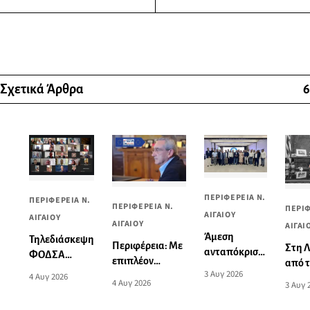
Σχετικά Άρθρα
6
ΠΕΡΙΦΕΡΕΙΑ Ν.
ΠΕΡΙΦΕΡΕΙΑ Ν.
ΠΕΡΙΦΕΡΕΙΑ Ν.
ΠΕΡΙΦ
ΑΙΓΑΙΟΥ
ΑΙΓΑΙΟΥ
ΑΙΓΑΙΟΥ
ΑΙΓΑΙ
Άμεση
Τηλεδιάσκεψη
Περιφέρεια: Με
Στη Λ
ανταπόκριση
ΦΟΔΣΑ
επιπλέον
από 
του Προέδρου
Νοτίου
3 Αυγ 2026
χρηματοδότηση
4 Αυγ 2026
μεγα
4 Αυγ 2026
του ΦοΔΣΑ
3 Αυγ 
Αιγαίου:
ενισχύεται η
κονδύ
Ν. Αιγαίου
Νομοτεχνική
δράση που
προγ