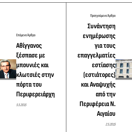
Προηγούμενο Άρθρο
Συνάντηση
ενημέρωσης
Επόμενο Άρθρο
Αθίγγανος
για τους
ξέσπασε με
επαγγελματίες
μπουνιές και
εστίασης
κλωτσιές στην
(εστιάτορες)
πόρτα του
και Αναψυχής
Περιφερειάρχη
από την
Περιφέρεια Ν.
5.5.2015
Αιγαίου
2.5.2015