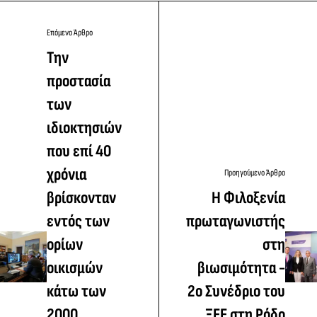
Επόμενο Άρθρο
Την
προστασία
των
ιδιοκτησιών
που επί 40
χρόνια
Προηγούμενο Άρθρο
βρίσκονταν
Η Φιλοξενία
εντός των
πρωταγωνιστής
ορίων
στη
οικισμών
βιωσιμότητα -
κάτω των
2ο Συνέδριο του
2000
ΞΕΕ στη Ρόδο