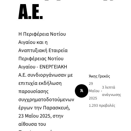
Α.Ε.
Η Περιφέρεια Νοτίου
Αιγαίου και η
Αναπτυξιακή Εταιρεία
Περιφέρειας Νοτίου
Αιγαίου - ΕΝΕΡΓΕΙΑΚΗ
Α.Ε. συνδιοργάνωσαν με
Άκης Γρεκός
επιτυχία εκδήλωση
29
3 λεπτά
Ά
παρουσίασης
Μαΐου
•
ανάγνωσης
2025
συγχρηματοδοτούμενων
1.293
προβολές
έργων την Παρασκευή,
23 Μαΐου 2025, στην
αίθουσα του