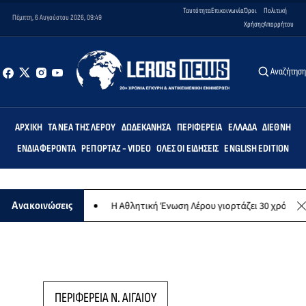
Ταυτότητα
Επικοινωνία
Όροι
Πολιτική
Πέμπτη, 6 Αυγούστου 2026, 09:49
Χρήσης
Απορρήτου
Αναζήτησ
ΑΡΧΙΚΉ
ΤΑ ΝΈΑ ΤΗΣ ΛΈΡΟΥ
ΔΩΔΕΚΆΝΗΣΑ
ΠΕΡΙΦΈΡΕΙΑ
ΕΛΛΆΔΑ
ΔΙΕΘΝΉ
ΕΝΔΙΑΦΈΡΟΝΤΑ
ΡΕΠΟΡΤΆΖ - VIDEO
ΌΛΕΣ ΟΙ ΕΙΔΉΣΕΙΣ
ENGLISH EDITION
ωπικό σκοπό
Η Αθλητική Ένωση Λέρου γιορτάζει 30 χρόνια ιστορίας
Ανακοινώσεις
ΠΕΡΙΦΕΡΕΙΑ Ν. ΑΙΓΑΙΟΥ