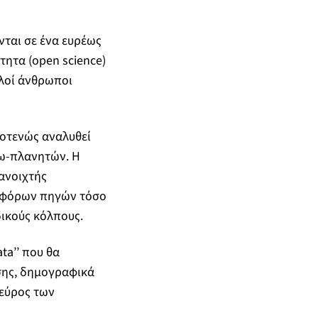
νται σε ένα ευρέως
τητα (open science)
πλοί άνθρωποι
νοτενώς αναλυθεί
ξω-πλανητών. Η
 ανοιχτής
ιαφόρων πηγών τόσο
ικούς κόλπους.
ta’’ που θα
σης, δημογραφικά
 εύρος των