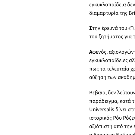
εγκυκλοπαίδεια δεν
διαμαρτυρία της Bri
Σ
την έρευνά του «Τι
του ζητήματος για τ
Α
φενός, αξιολογώντ
εγκυκλοπαίδειες αλ
πως τα τελευταία χ
αύξηση των ακαδη
Βέβαια, δεν λείπου
παράδειγμα, κατά τ
Universalis δίνει 
ιστορικός Ρόυ Ρόζε
αξιόπιστη από την 
η American National