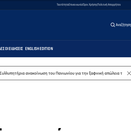
Ταυτότητα
Επικοινωνία
Όροι Χρήσης
Πολιτική Απορρήτου
Αναζήτηση
ΕΣ ΟΙ ΕΙΔΉΣΕΙΣ
ENGLISH EDITION
ια ανακοίνωση του Πανιωνίου για την ξαφνική απώλεια του Δημήτρη Κα