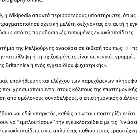
9, η Wikipedia αποκτά περισσότερους υποστηρικτές, όπως
ραγματοποίησε σχετική μελέτη δείχνοντας ότι αυτή η εγκ
ύσιμη από τις παραδοσιακές τυπωμένες εγκυκλοπαίδειες.
στήμιο της Μελβούρνης αναφέρει σε έκθεσή του πως: «Η π
 κατάθλιψη ή τη σχιζοφρένεια, είναι σε γενικές γραμμές τ
ς Britannica ή ενός εγχειριδίου ψυχιατρικής».
τικές επαλήθευσης και ελέγχου των παρεχόμενων πληροφο
 που χρησιμοποιούνται στους κόλπους της επιστημονικής
ση από ομόλογους συναδέλφους, ο επιστημονικός διάλογο
βέβαια και εδώ υπαρκτός, καθώς αρκετοί υποστηρίζουν ότι 
υν να ‘’εμπλουτίσουν’’ την εγκυκλοπαίδεια με τις ‘’γνώσεις
 εγκυκλοπαίδεια είναι απλά ένας παθιασμένος ερασιτέχν