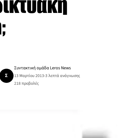
αδικτυακή
;
Συντακτική ομάδα Leros News
Σ
13 Μαρτίου 2013
•
3 λεπτά ανάγνωσης
218
προβολές