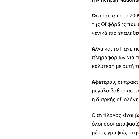
Ω
στόσο από το 200
της Οξφόρδης που π
γενικά πιο επαληθε
Α
λλά και το Πανεπι
πληροφοριών για την
καλύτερη με αυτή τη
Α
φετέρου, οι πρακ
μεγάλο βαθμό αυτές
η διαρκής αξιολόγη
Ο αντίλογος είναι 
όλοι όσοι αποφασίζο
μέσος γραφιάς στην