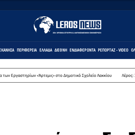
ΕΚΆΝΗΣΑ
ΠΕΡΙΦΈΡΕΙΑ
ΕΛΛΆΔΑ
ΔΙΕΘΝΉ
ΕΝΔΙΑΦΈΡΟΝΤΑ
ΡΕΠΟΡΤΆΖ - VIDEO
ΌΛ
τηρίων «Άρτεμις» στο Δημοτικό Σχολείο Λακκίου
Λέρος: Συλλυπητήρ