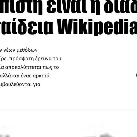
πιστη είναι η δι
αίδεια Wikipedia
ων νέων μεθόδων
ίρει πρόσφατη έρευνα του
οία αποκαλύπτεται πως το
λλά και ένας αρκετά
μβουλεύονται για