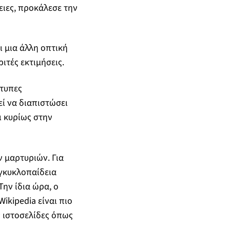
ειες, προκάλεσε την
ι μια άλλη οπτική
ιτές εκτιμήσεις.
ντυπες
εί να διαπιστώσει
ι κυρίως στην
ν μαρτυριών. Για
εγκυκλοπαίδεια
Την ίδια ώρα, ο
ikipedia είναι πιο
ς ιστοσελίδες όπως