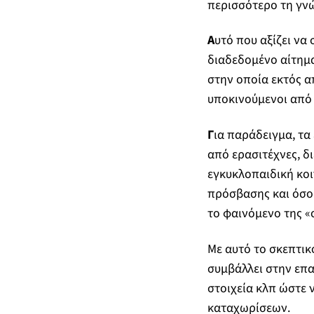
περισσότερο τη γνώ
Α
υτό που αξίζει να
διαδεδομένο αίτημα
στην οποία εκτός α
υποκινούμενοι από
Γ
ια παράδειγμα, τ
από ερασιτέχνες, 
εγκυκλοπαιδική κοι
πρόσβασης και όσο
το φαινόμενο της «
Με αυτό το σκεπτικό
συμβάλλει στην επ
στοιχεία κλπ ώστε 
καταχωρίσεων.