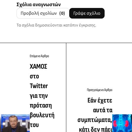
Σχόλια αναγνωστών
Προβολή σχολίων
(0)
Γράψε σχόλιο
Τα σχόλια δημοσιεύονται κατόπιν έγκρισης.
Επόμενο Άρθρο
ΧΑΜΟΣ
στο
Twitter
Προηγούμενο Άρθρο
για την
Εάν έχετε
πρόταση
αυτά τα
βουλευτή
συμπτώματα,
του
κάτι δεν πάει