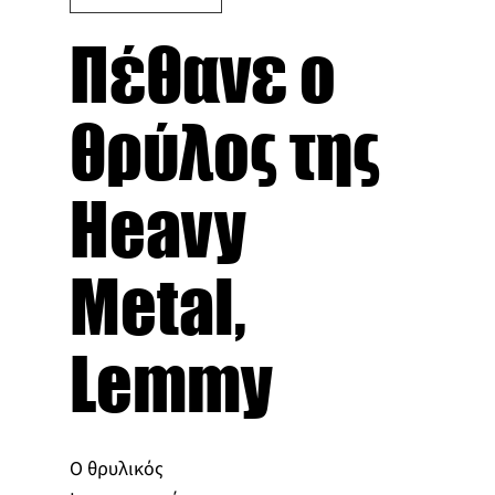
Πέθανε ο
θρύλος της
Heavy
Metal,
Lemmy
Ο θρυλικός