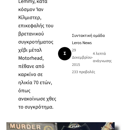
Lemmy, κατά
κόσμον Ίαν
Κίλμιστερ,
επικεφαλής του
βρετανικού
Συντακτική ομάδα
συγκροτήματος
Leros News
χέβι μέταλ
29
Σ
4 λεπτά
Motorhead,
Δεκεμβρίου
•
ανάγνωσης
2015
πέθανε από
233
προβολές
καρκίνο σε
ηλικία 70 ετών,
όπως
ανακοίνωσε χθες
το συγκρότημα.