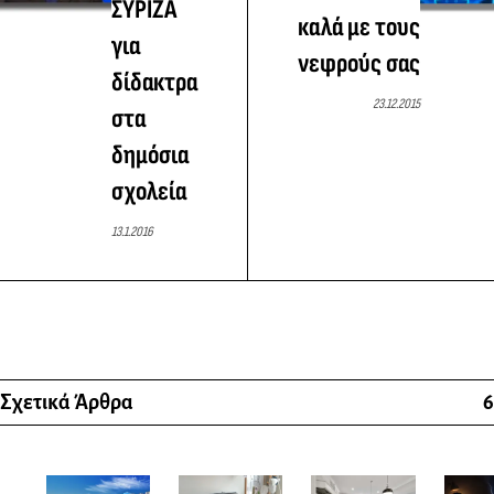
ΣΥΡΙΖΑ
καλά με τους
για
νεφρούς σας
δίδακτρα
23.12.2015
στα
δημόσια
σχολεία
13.1.2016
Σχετικά Άρθρα
6