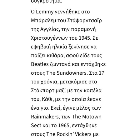
συγκρότημα.
Ο Lemmy γεννήθηκε στο
Μπάρσλεμ του Στάφορντσαϊρ
της Αγγλίας, την παραμονή
Χριστουγέννων του 1945. Σε
εφηβική ηλικία ξεκίνησε να
παίζει κιθάρα, αφού είδε τους
Beatles ζωντανά και εντάχθηκε
στους The Sundowners. Στα 17
του χρόνια, μετακόμισε στο
Στόκπορτ μαζί με την κοπέλα
του, Κάθι, με την οποία έκανε
ένα γιο. Εκεί, έγινε μέλος των
Rainmakers, των The Motown
Sect και το 1965, εντάχθηκε
στους The Rockin’ Vickers με