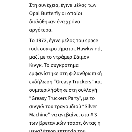
Στη συνέχεια, έγινε μέλος των
Opal Butterfly οι οποίοι
διαλύθηκαν ένα χρόνο
αργότερα.
Το 1972, έγινε μέλος του space
rock συγκροτήματος Hawkwind,
μαζί με το ντράμερ Σάιμον
Κινγκ. Το συγκρότημα
εμφανίστηκε στη φιλανθρωπική
εκδήλωση “Greasy Truckers” και
συμπεριλήφθηκε στη συλλογή
“Greasy Truckers Party”, με το
σινγκλ του τραγουδιού “Silver
Machine” να ανεβαίνει στο # 3
των βρετανικών τσαρτ, όντας η
μεγαλύτερη επιτυχία του