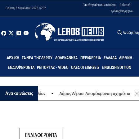
Ταυτότητα
Επικοινωνία
Όροι
Πολιτική
Πέμπτη, 6 Αυγούστου 2026, 07:07
Χρήσης
Απορρήτου
Αναζήτησ
ΑΡΧΙΚΉ
ΤΑ ΝΈΑ ΤΗΣ ΛΈΡΟΥ
ΔΩΔΕΚΆΝΗΣΑ
ΠΕΡΙΦΈΡΕΙΑ
ΕΛΛΆΔΑ
ΔΙΕΘΝΉ
ΕΝΔΙΑΦΈΡΟΝΤΑ
ΡΕΠΟΡΤΆΖ - VIDEO
ΌΛΕΣ ΟΙ ΕΙΔΉΣΕΙΣ
ENGLISH EDITION
ετήσιας συναυλίας
Δήμος Λέρου: Απομάκρυνση οχημάτων και σκαφ
Ανακοινώσεις
ΕΝΔΙΑΦΕΡΟΝΤΑ