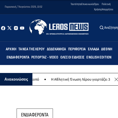
Ταυτότητα
Επικοινωνία
Όροι
Πολιτική
Παρασκευή, 7 Αυγούστου 2026, 10:52
Χρήσης
Απορρήτου
Αναζήτησ
ΑΡΧΙΚΉ
ΤΑ ΝΈΑ ΤΗΣ ΛΈΡΟΥ
ΔΩΔΕΚΆΝΗΣΑ
ΠΕΡΙΦΈΡΕΙΑ
ΕΛΛΆΔΑ
ΔΙΕΘΝΉ
ΕΝΔΙΑΦΈΡΟΝΤΑ
ΡΕΠΟΡΤΆΖ - VIDEO
ΌΛΕΣ ΟΙ ΕΙΔΉΣΕΙΣ
ENGLISH EDITION
 φιλανθρωπικό σκοπό
Η Αθλητική Ένωση Λέρου γιορτάζει 30 χρόνια
Ανακοινώσεις
ΕΝΔΙΑΦΕΡΟΝΤΑ