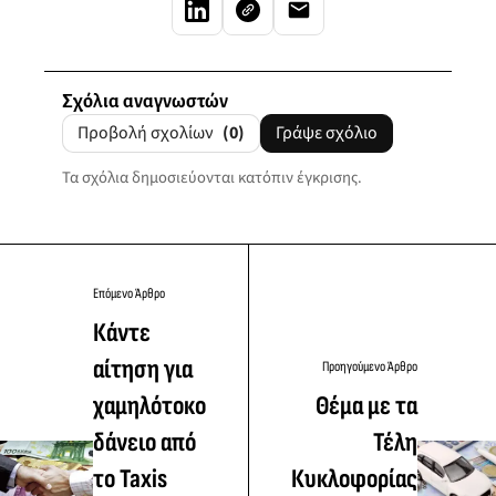
Σχόλια αναγνωστών
Προβολή σχολίων
(0)
Γράψε σχόλιο
Τα σχόλια δημοσιεύονται κατόπιν έγκρισης.
Επόμενο Άρθρο
Κάντε
αίτηση για
Προηγούμενο Άρθρο
χαμηλότοκο
Θέμα με τα
δάνειο από
Τέλη
το Taxis
Κυκλοφορίας