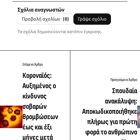
Σχόλια αναγνωστών
Προβολή σχολίων
(0)
Γράψε σχόλιο
Τα σχόλια δημοσιεύονται κατόπιν έγκρισης.
Επόμενο Άρθρο
Κοροναϊός:
Προηγούμενο Άρθρο
Αυξημένος ο
Σπουδαία
κίνδυνος
ανακάλυψη:
σοβαρών
Αποκωδικοποιήθηκε
θρομβώσεων
πλήρως για πρώτη
έως και έξι
φορά το ανθρώπινο
μήνες μετά