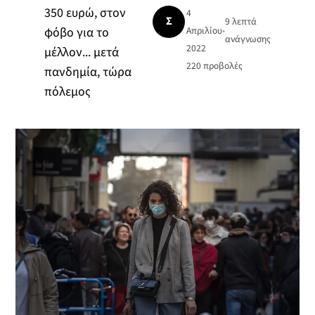
350 ευρώ, στον
4
Σ
9 λεπτά
φόβο για το
Απριλίου
•
ανάγνωσης
2022
μέλλον... μετά
220
προβολές
πανδημία, τώρα
πόλεμος