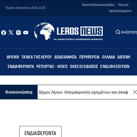
Ταυτότητα
Επικοινωνία
Όροι
Πολιτική
Πέμπτη, 6 Αυγούστου 2026, 12:26
Χρήσης
Απορρήτου
Αναζήτησ
ΑΡΧΙΚΉ
ΤΑ ΝΈΑ ΤΗΣ ΛΈΡΟΥ
ΔΩΔΕΚΆΝΗΣΑ
ΠΕΡΙΦΈΡΕΙΑ
ΕΛΛΆΔΑ
ΔΙΕΘΝΉ
ΕΝΔΙΑΦΈΡΟΝΤΑ
ΡΕΠΟΡΤΆΖ - VIDEO
ΌΛΕΣ ΟΙ ΕΙΔΉΣΕΙΣ
ENGLISH EDITION
ίας
Δήμος Λέρου: Απομάκρυνση οχημάτων και σκαφών από το Αγκ
Ανακοινώσεις
ΕΝΔΙΑΦΕΡΟΝΤΑ