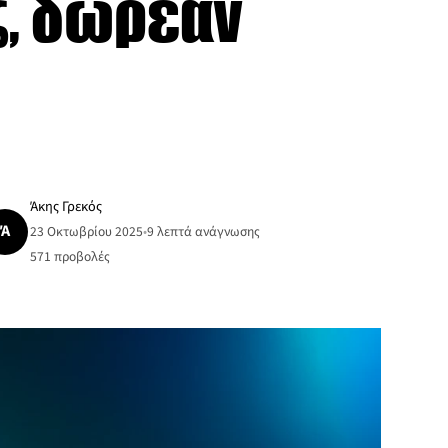
, δωρεάν
Άκης Γρεκός
Ά
23 Οκτωβρίου 2025
•
9 λεπτά ανάγνωσης
571
προβολές