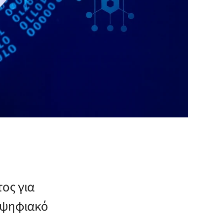
ος για
ο ψηφιακό