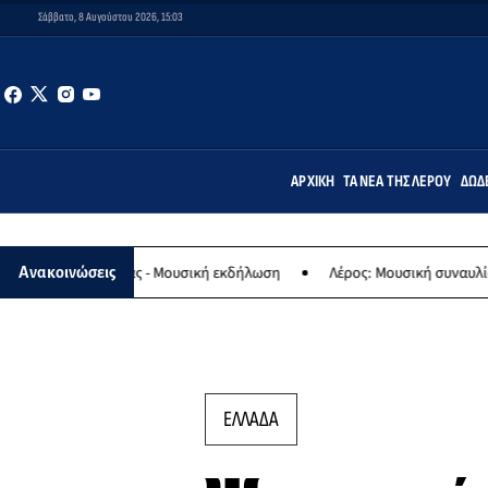
Σάββατο, 8 Αυγούστου 2026, 15:03
ΑΡΧΙΚΉ
ΤΑ ΝΈΑ ΤΗΣ ΛΈΡΟΥ
ΔΩΔ
αναγίας - Μουσική εκδήλωση
Λέρος: Μουσική συναυλία των Εργαστ
Ανακοινώσεις
ΕΛΛΑΔΑ