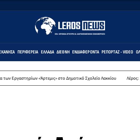
ΕΚΆΝΗΣΑ
ΠΕΡΙΦΈΡΕΙΑ
ΕΛΛΆΔΑ
ΔΙΕΘΝΉ
ΕΝΔΙΑΦΈΡΟΝΤΑ
ΡΕΠΟΡΤΆΖ - VIDEO
ΌΛ
ηρίων «Άρτεμις» στο Δημοτικό Σχολείο Λακκίου
Λέρος: Συλλυπητήρι