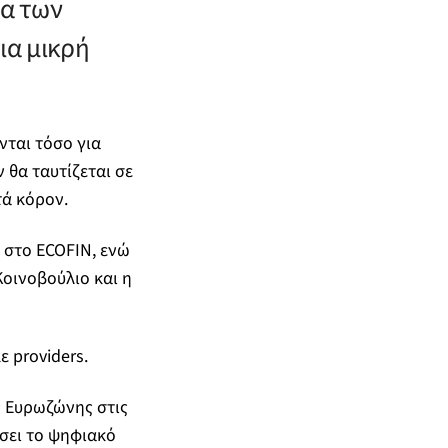
τα των
ια μικρή
νται τόσο για
 θα ταυτίζεται σε
τά κόρον.
ί στο ECOFIN, ενώ
οινοβούλιο και η
 providers.
 Ευρωζώνης στις
ώσει το ψηφιακό