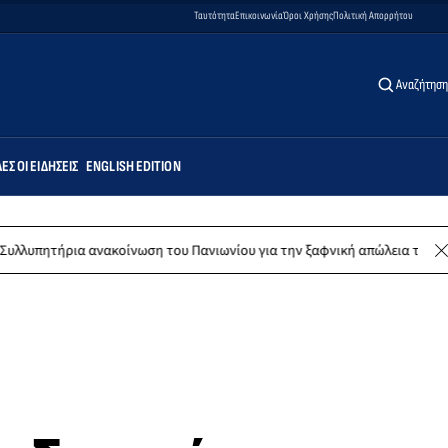
Ταυτότητα
Επικοινωνία
Όροι Χρήσης
Πολιτική Απορρήτου
Αναζήτηση
ΕΣ ΟΙ ΕΙΔΉΣΕΙΣ
ENGLISH EDITION
α ανακοίνωση του Πανιωνίου για την ξαφνική απώλεια του Δημήτρη Καρ