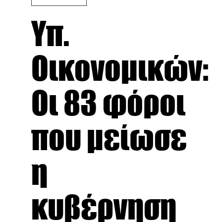
Yπ.
Οικονομικών:
Οι 83 φόροι
που μείωσε
η
κυβέρνηση