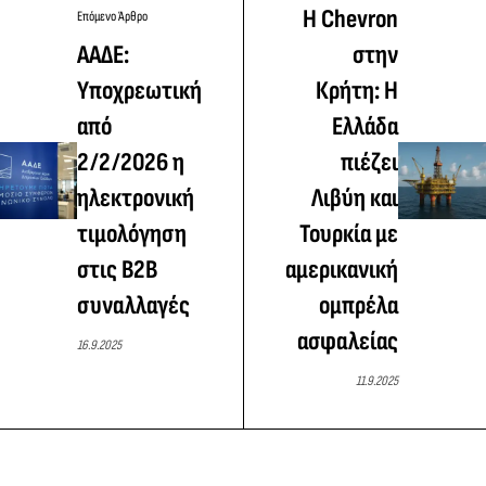
Η Chevron
Επόμενο Άρθρο
ΑΑΔΕ:
στην
Υποχρεωτική
Κρήτη: Η
από
Ελλάδα
2/2/2026 η
πιέζει
ηλεκτρονική
Λιβύη και
τιμολόγηση
Τουρκία με
στις Β2Β
αμερικανική
συναλλαγές
ομπρέλα
ασφαλείας
16.9.2025
11.9.2025