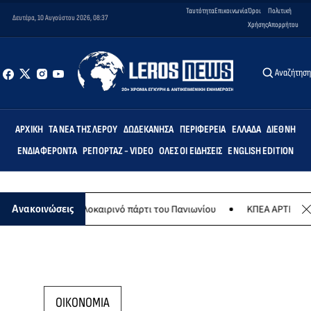
Ταυτότητα
Επικοινωνία
Όροι
Πολιτική
Δευτέρα, 10 Αυγούστου 2026, 08:37
Χρήσης
Απορρήτου
Αναζήτησ
ΑΡΧΙΚΉ
ΤΑ ΝΈΑ ΤΗΣ ΛΈΡΟΥ
ΔΩΔΕΚΆΝΗΣΑ
ΠΕΡΙΦΈΡΕΙΑ
ΕΛΛΆΔΑ
ΔΙΕΘΝΉ
ΕΝΔΙΑΦΈΡΟΝΤΑ
ΡΕΠΟΡΤΆΖ - VIDEO
ΌΛΕΣ ΟΙ ΕΙΔΉΣΕΙΣ
ENGLISH EDITION
γούστου το καλοκαιρινό πάρτι του Πανιωνίου
ΚΠΕΑ ΑΡΤΕΜΙΣ: Το χ
Ανακοινώσεις
ΟΙΚΟΝΟΜΙΑ